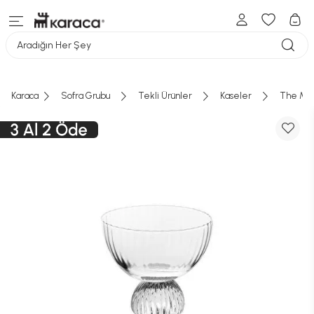
Aradığın Her Şey
Karaca
Sofra Grubu
Tekli Ürünler
Kaseler
The Mia