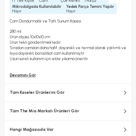
1 / Tek Kişilik
Cam
Çok Renkli
1 Parça
Mikrodalgada Kullanılabilir
Yedek Parça Temini Yapılır
Hayır
Hayır
Cam Dondurmalık ve Tatlı Sunum Kasesi
280 ml
Ürün ölçüsü: 10x10x10 cm
Ürün tekli gönderilmektedir.
Sıradan camdan daha hafif, dayanıklı ve termal olarak yalıtımlı ve
Isıya dayanıklı borosilikat cam kullanılmıştır.
Uzun süreli kullanım için elde yıkama önerilir.
Devamını Gör
Tüm Kaseler Ürünlerini Gör
Tüm The Mia Markalı Ürünleri Gör
Hangi Mağazada Var