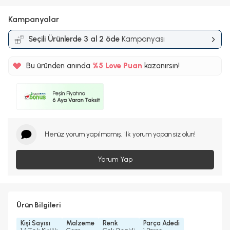
Kampanyalar
Seçili Ürünlerde 3 al 2 öde
Kampanyası
Bu üründen anında
%5
Love Puan
kazanırsın!
50TL
%5
Henüz yorum yapılmamış, ilk yorum yapan siz olun!
Yorum Yap
Ürün Bilgileri
Kişi Sayısı
Malzeme
Renk
Parça Adedi