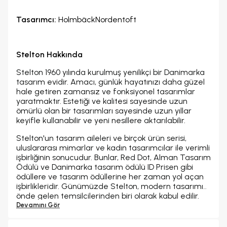
Tasarımcı:
HolmbäckNordentoft
Stelton Hakkında
Stelton 1960 yılında kurulmuş yenilikçi bir Danimarka
tasarım evidir. Amacı, günlük hayatınızı daha güzel
hale getiren zamansız ve fonksiyonel tasarımlar
yaratmaktır. Estetiği ve kalitesi sayesinde uzun
ömürlü olan bir tasarımları sayesinde uzun yıllar
keyifle kullanabilir ve yeni nesillere aktarılabilir.
Stelton'un tasarım aileleri ve birçok ürün serisi,
uluslararası mimarlar ve kadın tasarımcılar ile verimli
işbirliğinin sonucudur. Bunlar, Red Dot, Alman Tasarım
Ödülü ve Danimarka tasarım ödülü ID Prisen gibi
ödüllere ve tasarım ödüllerine her zaman yol açan
işbirlikleridir. Günümüzde Stelton, modern tasarımın
önde gelen temsilcilerinden biri olarak kabul edilir.
Stelton ürünleri, hem işlevsel hem de estetik açıdan
Devamını Gör
yüksek standartları temsil eder ve dünya genelinde
tasarım tutkunları tarafından tercih edilir.