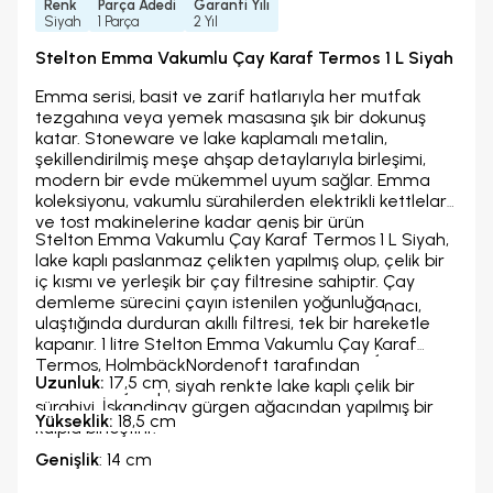
Renk
Parça Adedi
Garanti Yılı
Siyah
1 Parça
2 Yıl
Stelton Emma Vakumlu Çay Karaf Termos 1 L Siyah
Emma serisi, basit ve zarif hatlarıyla her mutfak
tezgahına veya yemek masasına şık bir dokunuş
katar. Stoneware ve lake kaplamalı metalin,
şekillendirilmiş meşe ahşap detaylarıyla birleşimi,
modern bir evde mükemmel uyum sağlar. Emma
koleksiyonu, vakumlu sürahilerden elektrikli kettlelara
ve tost makinelerine kadar geniş bir ürün
Stelton Emma Vakumlu Çay Karaf Termos 1 L Siyah,
yelpazesine sahiptir. Emma serisi, davetkar bir sofra
lake kaplı paslanmaz çelikten yapılmış olup, çelik bir
kurmak için ihtiyacınız olan her şeyi sunar. Şık
iç kısmı ve yerleşik bir çay filtresine sahiptir. Çay
tasarımı ve fonksiyonelliğiyle mutfak ve yemek
demleme sürecini çayın istenilen yoğunluğa
masanıza zarif bir hava katar. Tasarımın amacı,
ulaştığında durduran akıllı filtresi, tek bir hareketle
elektrikli kettle’ı doğrudan masanın üzerine
kapanır. 1 litre Stelton Emma Vakumlu Çay Karaf
koyabileceğiniz kadar güzel yapmak olmuştur.
Termos, HolmbäckNordenoft tarafından
Uzunluk:
17,5 cm
tasarlanmış olup, siyah renkte lake kaplı çelik bir
sürahiyi, İskandinav gürgen ağacından yapılmış bir
Yükseklik:
18,5 cm
kulpla birleştirir.
Genişlik
: 14 cm