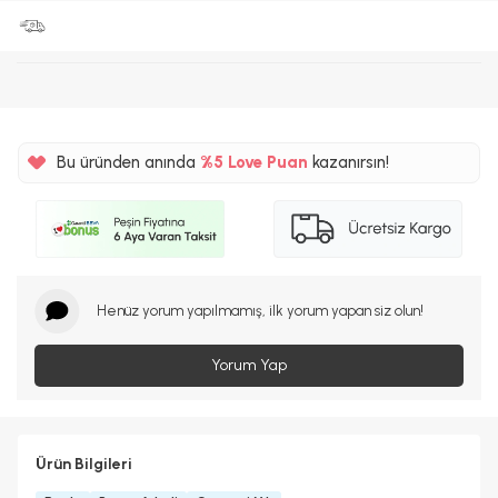
Bu üründen anında
%5
Love Puan
kazanırsın!
390TL
%5
Henüz yorum yapılmamış, ilk yorum yapan siz olun!
Yorum Yap
Ürün Bilgileri