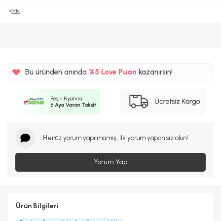
Bu üründen anında
%5
Love Puan
kazanırsın!
410TL
%5
Henüz yorum yapılmamış, ilk yorum yapan siz olun!
Yorum Yap
Ürün Bilgileri