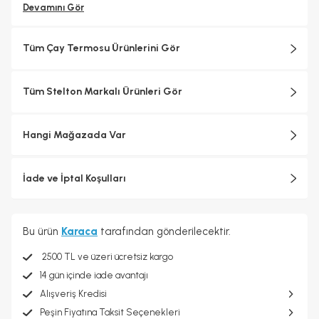
Stelton ürünleri, hem işlevsel hem de estetik açıdan
Devamını Gör
yüksek standartları temsil eder ve dünya genelinde
tasarım tutkunları tarafından tercih edilir.
Tüm Çay Termosu Ürünlerini Gör
Tüm Stelton Markalı Ürünleri Gör
Hangi Mağazada Var
İade ve İptal Koşulları
Bu ürün
Karaca
tarafından gönderilecektir.
2500 TL ve üzeri ücretsiz kargo
14 gün içinde iade avantajı
Alışveriş Kredisi
Peşin Fiyatına Taksit Seçenekleri