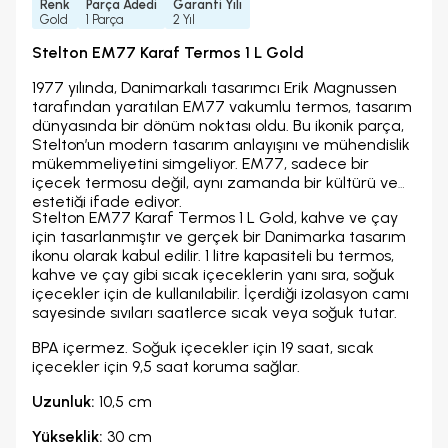
Renk
Parça Adedi
Garanti Yılı
Gold
1 Parça
2 Yıl
Stelton EM77 Karaf Termos 1 L Gold
1977 yılında, Danimarkalı tasarımcı Erik Magnussen
tarafından yaratılan EM77 vakumlu termos, tasarım
dünyasında bir dönüm noktası oldu. Bu ikonik parça,
Stelton’un modern tasarım anlayışını ve mühendislik
mükemmeliyetini simgeliyor. EM77, sadece bir
içecek termosu değil, aynı zamanda bir kültürü ve
estetiği ifade ediyor.
Stelton EM77 Karaf Termos 1 L Gold, kahve ve çay
için tasarlanmıştır ve gerçek bir Danimarka tasarım
ikonu olarak kabul edilir. 1 litre kapasiteli bu termos,
kahve ve çay gibi sıcak içeceklerin yanı sıra, soğuk
içecekler için de kullanılabilir. İçerdiği izolasyon camı
sayesinde sıvıları saatlerce sıcak veya soğuk tutar.
BPA içermez. Soğuk içecekler için 19 saat, sıcak
içecekler için 9,5 saat koruma sağlar.
Uzunluk:
10,5 cm
Yükseklik:
30 cm