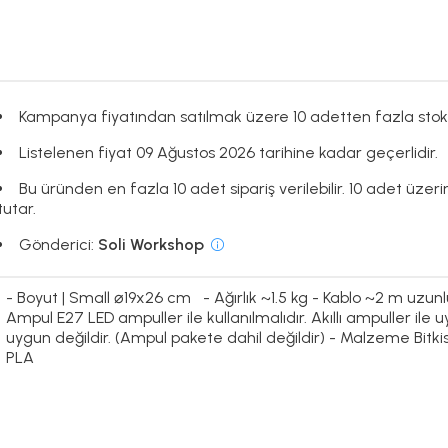
Kampanya fiyatından satılmak üzere 10 adetten fazla stok
Listelenen fiyat 09 Ağustos 2026 tarihine kadar geçerlidir.
Bu üründen en fazla 10 adet sipariş verilebilir. 10 adet üzeri
tutar.
Gönderici:
Soli Workshop
- Boyut | Small ⌀19x26 cm - Ağırlık ~1.5 kg - Kablo ~2 m uzu
Ampul E27 LED ampuller ile kullanılmalıdır. Akıllı ampuller il
uygun değildir. (Ampul pakete dahil değildir) - Malzeme Bi
PLA