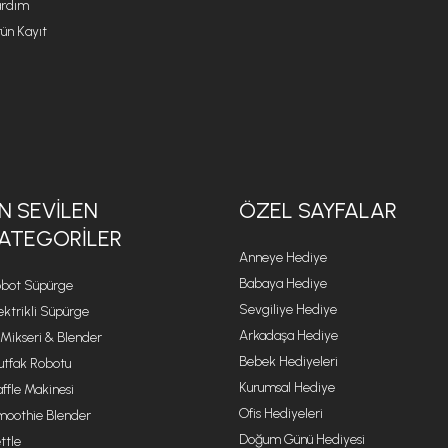
rdım
ün Kayıt
N SEVILEN
ÖZEL SAYFALAR
ATEGORILER
Anneye Hediye
Babaya Hediye
bot Süpürge
Sevgiliye Hediye
ektrikli Süpürge
Arkadaşa Hediye
 Mikseri & Blender
Bebek Hediyeleri
tfak Robotu
Kurumsal Hediye
ffle Makinesi
Ofis Hediyeleri
oothie Blender
Doğum Günü Hediyesi
ttle