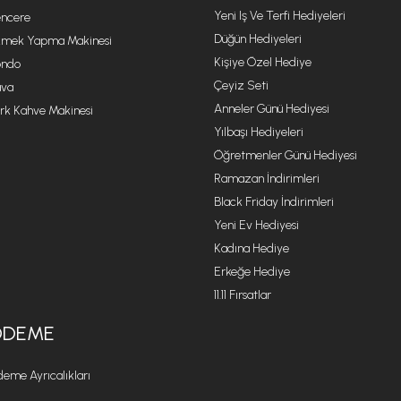
Yeni Iş Ve Terfi Hediyeleri
ncere
Düğün Hediyeleri
mek Yapma Makinesi
Kişiye Özel Hediye
ondo
Çeyiz Seti
va
Anneler Günü Hediyesi
rk Kahve Makinesi
Yılbaşı Hediyeleri
Öğretmenler Günü Hediyesi
Ramazan İndirimleri
Black Friday İndirimleri
Yeni Ev Hediyesi
Kadına Hediye
Erkeğe Hediye
11.11 Fırsatlar
ÖDEME
eme Ayrıcalıkları