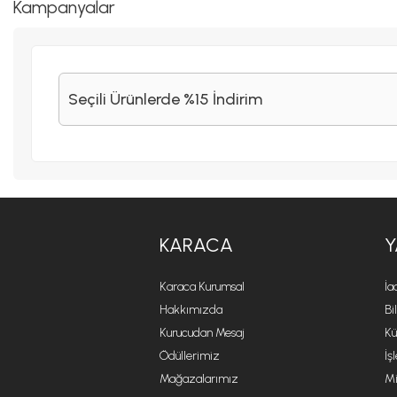
Kampanyalar
Seçili Ürünlerde %15 İndirim
KARACA
Y
Karaca Kurumsal
İa
Hakkımızda
Bi
Kurucudan Mesaj
Kü
Ödüllerimiz
İş
Mağazalarımız
Mi