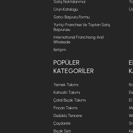
Satış Noktalarımız
Ya
Ürün Katalogu
Ür
Satıcı Başvuru Formu
Yurtiçi Franchise Ve Toptan Satış
Başvurusu
International Franchising And
Wholesale
İletişim
POPÜLER
E
KATEGORILER
K
Yemek Takımı
Ro
Kahvaltı Takımı
El
Çatal Bıçak Takımı
El
Fincan Takımı
Mu
Düdüklü Tencere
Wa
Çaydanlık
Sm
Bıçak Seti
Ke