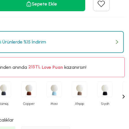
Sepete Ekle
li Ürünlerde %15 İndirim
ünden anında
%5
Love Puan
kazanırsın!
215TL
%5
Gümüş
Copper
Mavi
Ahşap
Siyah
P
calıklar