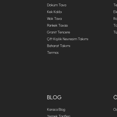
Döküm Tava
Te
Kek Kalıbı
Ek
Wok Tava
R
Pankek Tavası
Ta
Granit Tencere
Tü
Çift Kişilik Nevresim Takımı
Baharat Takımı
Termos
BLOG
Karaca Blog
Öd
Yemek Tarifleri