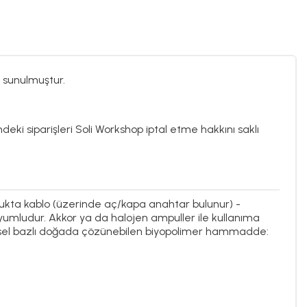
 sunulmuştur.
ndeki siparişleri Soli Workshop iptal etme hakkını saklı
nlukta kablo (üzerinde aç/kapa anahtar bulunur) -
e uyumludur. Akkor ya da halojen ampuller ile kullanıma
tkisel bazlı doğada çözünebilen biyopolimer hammadde: