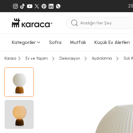
25
Sepete e
gönderileb
Kategoriler
Sofra
Mutfak
Küçük Ev Aletleri
Karaca
Ev ve Yaşam
Dekorasyon
Aydınlatma
Soli 