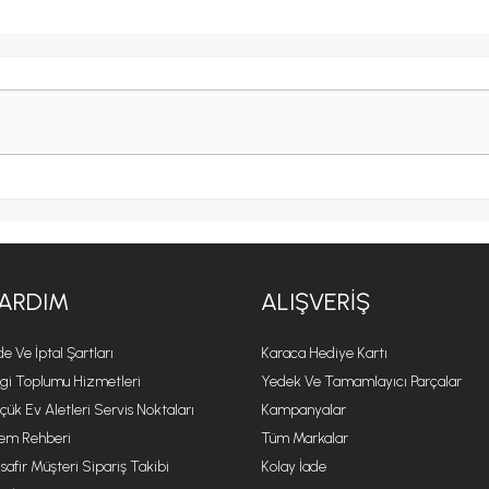
ARDIM
ALIŞVERIŞ
de Ve İptal Şartları
Karaca Hediye Kartı
lgi Toplumu Hizmetleri
Yedek Ve Tamamlayıcı Parçalar
çük Ev Aletleri Servis Noktaları
Kampanyalar
lem Rehberi
Tüm Markalar
safir Müşteri Sipariş Takibi
Kolay İade