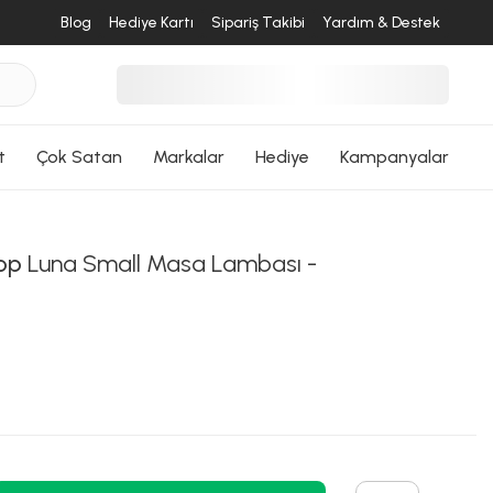
Blog
Hediye Kartı
Sipariş Takibi
Yardım & Destek
desende
ri Dön
t
Çok Satan
Markalar
Hediye
Kampanyalar
op
Luna Small Masa Lambası -