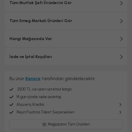
-Kase kapasitesi: 4,8 L kase kapasitesi
Tüm Mutfak Şefi Ürünlerini Gör
-Ergonomik kulplu paslanmaz çelik kase
-Alüminyum hamur kancası
-Alüminyum düz çırpıcı
Tüm Smeg Markalı Ürünleri Gör
-Entegre kablo
-servis aparatı
-paslanmaz çelik tel çırpıcı
Hangi Mağazada Var
İade ve İptal Koşulları
Bu ürün
Karaca
tarafından gönderilecektir.
2500 TL ve üzeri ücretsiz kargo
14 gün içinde iade avantajı
Alışveriş Kredisi
Peşin Fiyatına Taksit Seçenekleri
Mağazanın Tüm Ürünleri