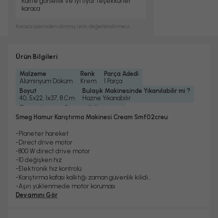
Kalite görsellik ve iyi fiyat teşekkürler
karaca
Karaca
üzerinden alınmış ürün değerlendirmesi.
Ürün Bilgileri
Malzeme
Renk
Parça Adedi
Alüminyum Döküm
Krem
1 Parça
Boyut
Bulaşık Makinesinde Yıkanılabilir mi ?
40, 5x22, 1x37, 8 Cm
Hazne Yıkanabilir
Zamanlayıcı
Otomatik Kapanma
Yok
Yok
Smeg Hamur Karıştırma Makinesi Cream Smf02creu
Yedek Parça Temini Yapılır
Garanti Yılı
Güç
Evet
2 Yıl
800 Watt
-Planeter hareket
Gövde Malzemesi
Karıştırıcı Malzemesi
-Direct drive motor
Alüminyum Döküm
Alüminyum
-800 W direct drive motor
Hazne Malzemesi
Hazne Kapasitesi
Turbo Fonksiyonu
-10 değişken hız
Çelik
1, 4 Lt
Yok
-Elektronik hız kontrolü
Hız Ayarı
Kablo Uzunluğu
Tartı Özelliği
-Karıştırma kafası kalktığı zaman güvenlik kilidi
10 Kademeli
1 M
Yok
-Aşırı yüklenmede motor koruması
-Yumuşak başlangıç fonksiyonu
Devamını Gör
-Taban malzemesi: bakır-çinko alışımı
-dökme demir alüminyum gövde