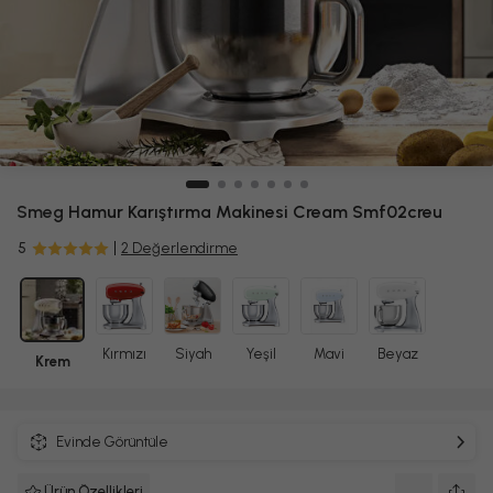
Smeg
Hamur Karıştırma Makinesi Cream Smf02creu
5
2 Değerlendirme
Kırmızı
Siyah
Yeşil
Mavi
Beyaz
Krem
Evinde Görüntüle
Ürün Özellikleri