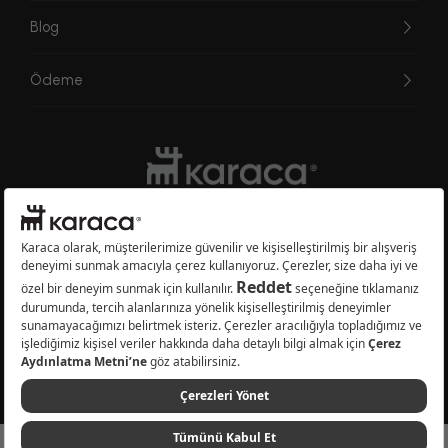
Blog
Ödeme
Websitesinde kullanılan bazı görseller yapay zekâ (AI) ile üretilmiştir.
Karaca.com © 2026 - Karaca Züccaciye A.Ş. Tüm hakları saklıdır.