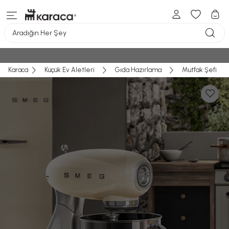
Aradığın Her Şey
Karaca
Küçük Ev Aletleri
Gıda Hazırlama
Mutfak Şefi