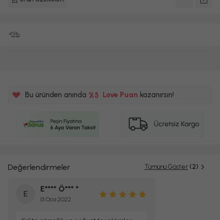
Bu üründen anında
%5
Love Puan
kazanırsın!
2225TL
%5
Değerlendirmeler
Tümünü Göster
(2)
E**** Ö*** *
E
13 Oca 2022