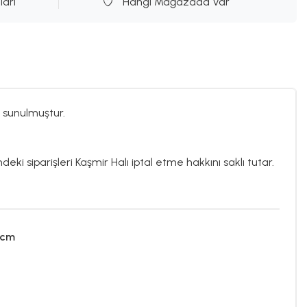
ları
Hangi Mağazada Var
 sunulmuştur.
deki siparişleri Kaşmir Halı iptal etme hakkını saklı tutar.
 cm