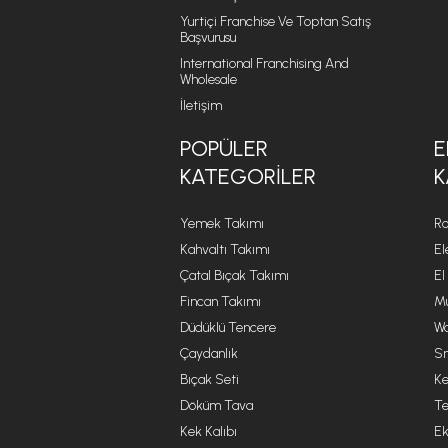
Yurtiçi Franchise Ve Toptan Satış
Başvurusu
International Franchising And
Wholesale
İletişim
POPÜLER
E
KATEGORILER
K
Yemek Takımı
Ro
Kahvaltı Takımı
El
Çatal Bıçak Takımı
El
Fincan Takımı
Mu
Düdüklü Tencere
Wa
Çaydanlık
Sm
Bıçak Seti
Ke
Döküm Tava
Te
Kek Kalıbı
Ek