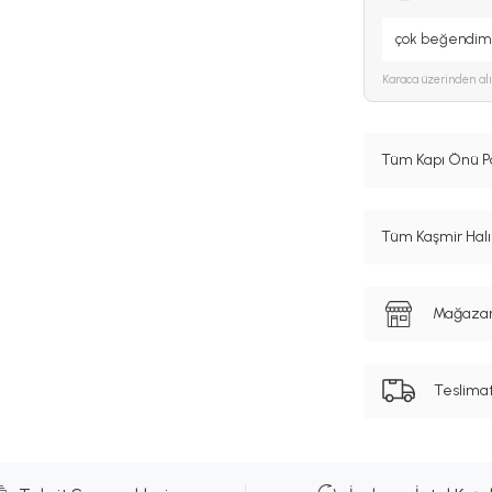
çok beğendim
Karaca
üzerinden al
Tüm Kapı Önü Pa
Tüm Kaşmir Halı 
Mağazanı
Teslima