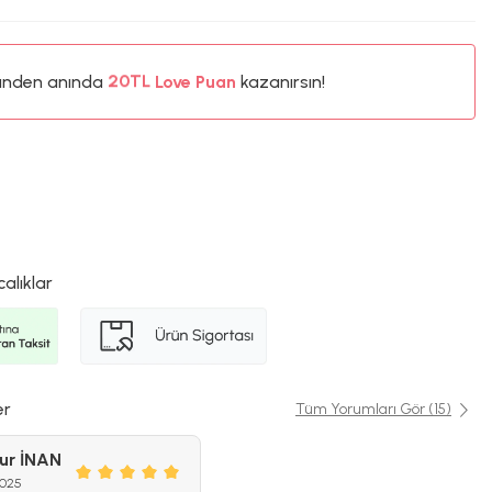
%5
ünden anında
20TL
Love Puan
kazanırsın!
%5
calıklar
er
Tüm Yorumları Gör (15)
ur İNAN
2025