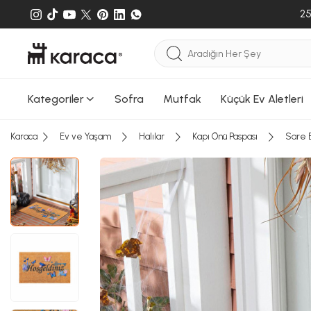
25
Kategoriler
Sofra
Mutfak
Küçük Ev Aletleri
Karaca
Ev ve Yaşam
Halılar
Kapı Önü Paspası
Sare B