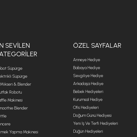
N SEVILEN
ÖZEL SAYFALAR
ATEGORILER
Anneye Hediye
Babaya Hediye
bot Süpürge
Sevgiliye Hediye
ektrikli Süpürge
Arkadaşa Hediye
 Mikseri & Blender
Bebek Hediyeleri
tfak Robotu
Kurumsal Hediye
ffle Makinesi
Ofis Hediyeleri
oothie Blender
Doğum Günü Hediyesi
ttle
Yeni Iş Ve Terfi Hediyeleri
ncere
Düğün Hediyeleri
mek Yapma Makinesi