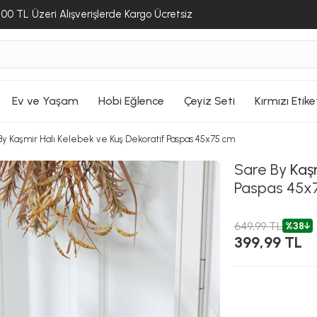
00 TL Üzeri Alışverişlerde Kargo Ücretsiz
SEPETE GİT
SEPETE GİT
SEPETE GİT
Ev ve Yaşam
Hobi Eğlence
Çeyiz Seti
Kırmızı Etike
y Kaşmir Halı Kelebek ve Kuş Dekoratif Paspas 45x75 cm
Sare By
Kaşm
Paspas 45x
649,99 TL
%38
399,99 TL