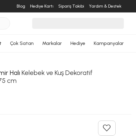
Blog
Hediye Kartı
Sipariş Takibi
Yardım & Destek
t
Çok Satan
Markalar
Hediye
Kampanyalar
ir Halı
Kelebek ve Kuş Dekoratif
75 cm