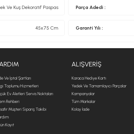
ek Ve Kuş Dekoratif Paspas
Parça Adedi :
45x75 Cm
Garanti Yılı :
ARDIM
ALIŞVERIŞ
de Ve İptal Şartları
Karaca Hediye Kartı
lgi Toplumu Hizmetleri
Yedek Ve Tamamlayıcı Parçalar
çük Ev Aletleri Servis Noktaları
Kampanyalar
lem Rehberi
Tüm Markalar
safir Müşteri Sipariş Takibi
Kolay İade
rdım
ün Kayıt