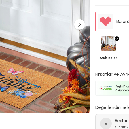
Bu ür
Multicolor
Fırsatlar ve Ayrı
Değerlendirmel
Sedan
S
10 Ekim 