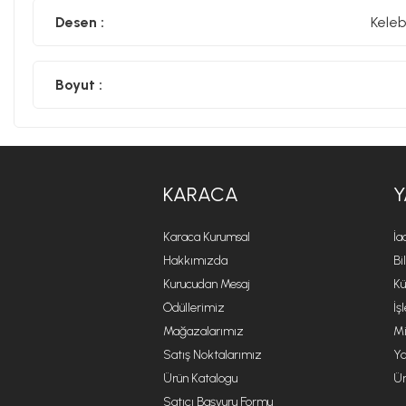
Desen :
Keleb
Boyut :
KARACA
Y
Karaca Kurumsal
İa
Hakkımızda
Bi
Kurucudan Mesaj
Kü
Ödüllerimiz
İş
Mağazalarımız
Mi
Satış Noktalarımız
Ya
Ürün Katalogu
Ür
Satıcı Başvuru Formu