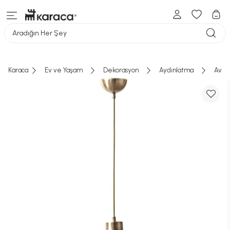
Aradığın Her Şey
Karaca
Ev ve Yaşam
Dekorasyon
Aydınlatma
Aviz