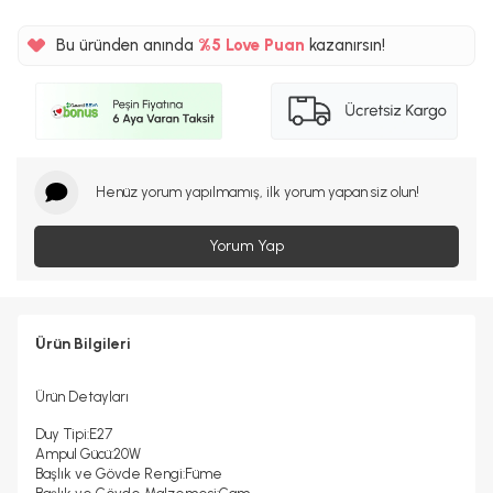
Bu üründen anında
%5
Love Puan
kazanırsın!
500TL
%5
Henüz yorum yapılmamış, ilk yorum yapan siz olun!
Yorum Yap
Ürün Bilgileri
Ürün Detayları
Duy Tipi:E27
Ampul Gücü:20W
Başlık ve Gövde Rengi:Füme