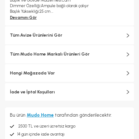
Başlık ve Gövde Malzemesi:Cam
Dimmer Özelliği:Ampule bağlı olarak çalışır
Başlık Yüksekliği:25 cm
Toplam Yükseklik:140 cm%100 Cam
Devamını Gör
Tüm Avize Ürünlerini Gör
Tüm Mudo Home Markalı Ürünleri Gör
Hangi Mağazada Var
İade ve İptal Koşulları
Bu ürün
Mudo Home
tarafından gönderilecektir.
2500 TL ve üzeri ücretsiz kargo
14 gün içinde iade avantajı