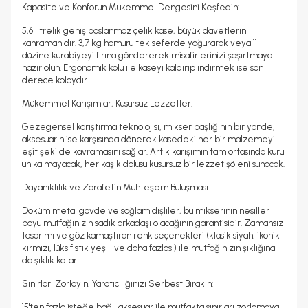
Kapasite ve Konforun Mükemmel Dengesini Keşfedin:
5,6 litrelik geniş paslanmaz çelik kase, büyük davetlerin
kahramanıdır. 3,7 kg hamuru tek seferde yoğurarak veya 11
düzine kurabiyeyi fırına göndererek misafirlerinizi şaşırtmaya
hazır olun. Ergonomik kolu ile kaseyi kaldırıp indirmek ise son
derece kolaydır.
Mükemmel Karışımlar, Kusursuz Lezzetler:
Gezegensel karıştırma teknolojisi, mikser başlığının bir yönde,
aksesuarın ise karşısında dönerek kasedeki her bir malzemeyi
eşit şekilde kavramasını sağlar. Artık karışımın tam ortasında kuru
un kalmayacak, her kaşık dolusu kusursuz bir lezzet şöleni sunacak.
Dayanıklılık ve Zarafetin Muhteşem Buluşması:
Döküm metal gövde ve sağlam dişliler, bu mikserinin nesiller
boyu mutfağınızın sadık arkadaşı olacağının garantisidir. Zamansız
tasarımı ve göz kamaştıran renk seçenekleri (klasik siyah, ikonik
kırmızı, lüks fıstık yeşili ve daha fazlası) ile mutfağınızın şıklığına
da şıklık katar.
Sınırları Zorlayın, Yaratıcılığınızı Serbest Bırakın:
15'ten fazla isteğe bağlı aksesuar ile mutfakta sınırları zorlamaya