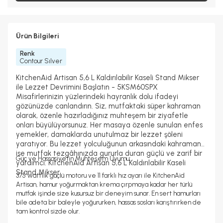
Ürün Bilgileri
Renk
Contour Sılver
KitchenAid Artisan 5,6 L Kaldırılabilir Kaseli Stand Mikser
ile Lezzet Devrimini Başlatın - 5KSM60SPX
Misafirlerinizin yüzlerindeki hayranlık dolu ifadeyi
gözünüzde canlandırın. Siz, mutfaktaki süper kahraman
olarak, özenle hazırladığınız muhteşem bir ziyafetle
onları büyülüyorsunuz. Her masaya özenle sunulan enfes
yemekler, damaklarda unutulmaz bir lezzet şöleni
yaratıyor. Bu lezzet yolculuğunun arkasındaki kahraman
ise mutfak tezgâhınızda gururla duran güçlü ve zarif bir
Güç ve Hassasiyetin Muhteşem Uyumu:
yardımcı: KitchenAid Artisan 5,6 L Kaldırılabilir Kaseli
Stand Mikser.
375 watt'lık güçlü motoru ve 11 farklı hız ayarı ile KitchenAid
Artisan, hamur yoğurmaktan krema çırpmaya kadar her türlü
mutfak işinde size kusursuz bir deneyim sunar. En sert hamurları
bile adeta bir baleyle yoğururken, hassas sosları karıştırırken de
tam kontrol sizde olur.