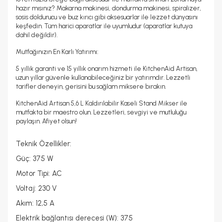
hazır mısınız? Makarna makinesi, dondurma makinesi, spiralizer,
sosis doldurucu ve buz kırıcı gibi aksesuarlar ile lezzet dünyasını
keşfedin. Tüm harici aparatlar ile uyumludur (aparatlar kutuya
dahil değildir).
Mutfağınızın En Karlı Yatırımı:
5 yıllık garanti ve 15 yıllık onarım hizmeti ile KitchenAid Artisan,
uzun yıllar güvenle kullanabileceğiniz bir yatırımdır. Lezzetli
tarifler deneyin, gerisini bu sağlam miksere bırakın.
KitchenAid Artisan 5,6 L Kaldırılabilir Kaseli Stand Mikser ile
mutfakta bir maestro olun. Lezzetleri, sevgiyi ve mutluluğu
paylaşın. Afiyet olsun!
Teknik Özellikler:
Güç: 375 W
Motor Tipi: AC
Voltaj: 230 V
Akım: 12,5 A
Elektrik bağlantısı derecesi (W): 375