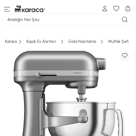
Aradığın Her Şey
Karaca
Küçük Ev Aletleri
Gıda Hazırlama
Mutfak Şefi
Sepete eklemeye devam etmek ister
misiniz?
Sepete eklemek üzere olduğunuz ürün, fotoğrafından
Seçtiğiniz ürün(ler) sepete eklendi
farklı renk ve desende gönderilebilir.
ALIŞVERİŞE DEVAM ET
Sepete Ekle
Geri Dön
SEPETE GİT