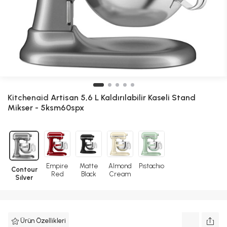
Kitchenaid
Artisan 5,6 L Kaldırılabilir Kaseli Stand
Mikser - 5ksm60spx
Empire
Matte
Almond
Pıstachıo
Contour
Red
Black
Cream
Sılver
Ürün Özellikleri