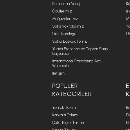
Kurucudan Mesaj
Kü
Ödüllerimiz
İş
Mağazalarımız
Mi
Satış Noktalarımız
Ya
Ürün Katalogu
Ür
Satıcı Başvuru Formu
Yurtiçi Franchise Ve Toptan Satış
Başvurusu
International Franchising And
Wholesale
İletişim
POPÜLER
E
KATEGORILER
K
Yemek Takımı
Ro
Kahvaltı Takımı
El
Çatal Bıçak Takımı
El