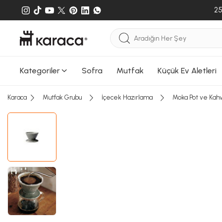
25
Kategoriler
Sofra
Mutfak
Küçük Ev Aletleri
Karaca
Mutfak Grubu
İçecek Hazırlama
Moka Pot ve Kah