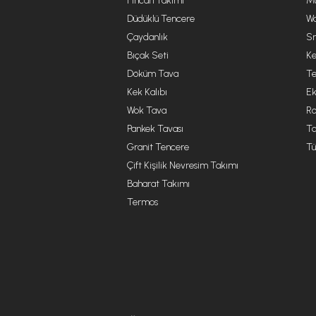
Fincan Takımı
Mu
Düdüklü Tencere
Wa
Çaydanlık
Sm
Bıçak Seti
Ke
Döküm Tava
Te
Kek Kalıbı
Ek
Wok Tava
R
Pankek Tavası
Ta
Granit Tencere
Tü
Çift Kişilik Nevresim Takımı
Baharat Takımı
Termos