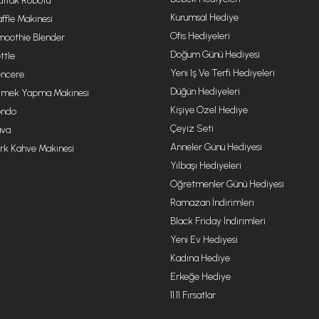
tfak Robotu
Kurumsal Hediye
ffle Makinesi
Ofis Hediyeleri
oothie Blender
Doğum Günü Hediyesi
ttle
Yeni Iş Ve Terfi Hediyeleri
ncere
Düğün Hediyeleri
mek Yapma Makinesi
Kişiye Özel Hediye
ondo
Çeyiz Seti
va
Anneler Günü Hediyesi
rk Kahve Makinesi
Yılbaşı Hediyeleri
Öğretmenler Günü Hediyesi
Ramazan İndirimleri
Black Friday İndirimleri
Yeni Ev Hediyesi
Kadına Hediye
Erkeğe Hediye
11.11 Fırsatlar