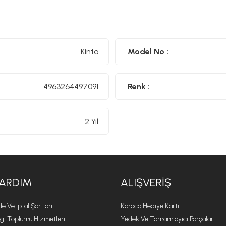
T
asarımlarında sadelik, kalite ve kullanım kolaylığını ön pla
amaçlar. Japon kültürünün zarif detaylarını modern dünyaya 
bulundurur.
Kalite ve dayanıklılığı ön planda tutan Kinto, yal
kullanılabilecek ürünler sunar. Estetik denge ve kullanışlılığı b
huzur katan tasarımlar yaratır. Her parça, sade ama derin bir
Kinto
Model No :
farklar yarattığına inanılır. Kinto, anın güzelliğini yakalama
bir yaşam tarzı sunar.
4963264497091
Renk :
2 Yıl
ARDIM
ALIŞVERIŞ
de Ve İptal Şartları
Karaca Hediye Kartı
lgi Toplumu Hizmetleri
Yedek Ve Tamamlayıcı Parçalar