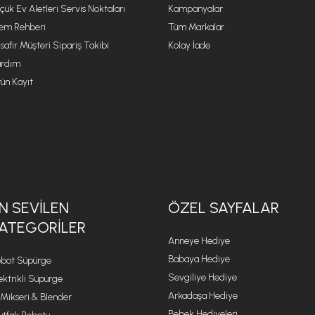
çük Ev Aletleri Servis Noktaları
Kampanyalar
lem Rehberi
Tüm Markalar
safir Müşteri Sipariş Takibi
Kolay İade
rdım
ün Kayıt
N SEVILEN
ÖZEL SAYFALAR
ATEGORILER
Anneye Hediye
Babaya Hediye
bot Süpürge
Sevgiliye Hediye
ektrikli Süpürge
Arkadaşa Hediye
 Mikseri & Blender
Bebek Hediyeleri