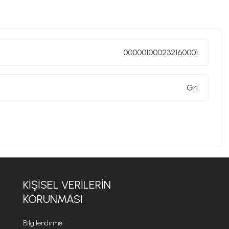
nda tutan Kinto, modern yaşam alanlarına şıklık katmayı
taşırken, kullanıcı deneyimini de göz önünde
nızca güzel görünen değil, aynı zamanda uzun yıllar
ir araya getirerek, kullanıcıların hayatına ilham veren ve
 düşünceyle şekillendirilir ve küçük detayların büyük
000001000232160001
yı ve her günü daha anlamlı hale getirmeyi destekleyen
Gri
KIŞISEL VERILERIN
KORUNMASI
Bilgilendirme