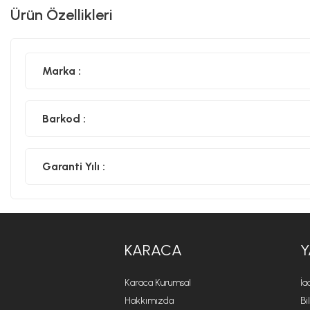
Ürün Özellikleri
Marka :
Barkod :
Garanti Yılı :
KARACA
Y
Karaca Kurumsal
İa
Hakkımızda
Bi