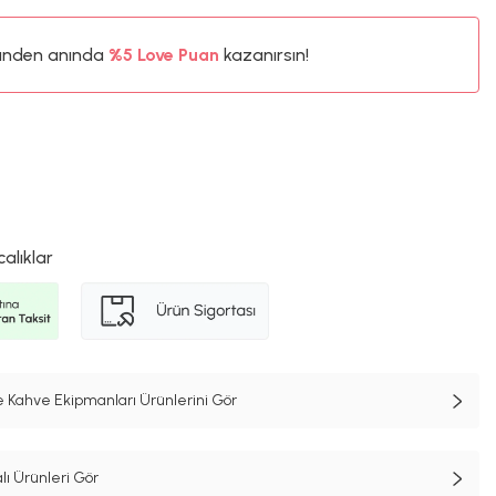
ünden anında
%5
Love Puan
kazanırsın!
60TL
%5
calıklar
 Kahve Ekipmanları Ürünlerini Gör
lı Ürünleri Gör