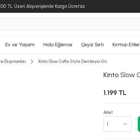
00 TL Üzeri Alışverişlerde Kargo Ücretsiz
Ev ve Yaşam
Hobi Eğlence
Çeyiz Seti
Kırmızı Etike
ve Ekipmanları
Kinto Slow Coffe Style Demleyici Gri
Kinto
Slow C
1.199 TL
Adet