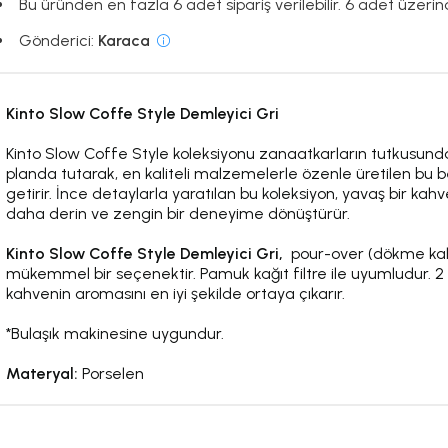
Bu üründen en fazla 6 adet sipariş verilebilir. 6 adet üzerinde
Gönderici:
Karaca
Kinto Slow Coffe Style Demleyici Gri
Kinto Slow Coffe Style koleksiyonu zanaatkarların tutkusundan
planda tutarak, en kaliteli malzemelerle özenle üretilen bu b
getirir. İnce detaylarla yaratılan bu koleksiyon, yavaş bir k
daha derin ve zengin bir deneyime dönüştürür.
Kinto Slow Coffe Style Demleyici Gri,
pour-over (dökme kah
mükemmel bir seçenektir. Pamuk kağıt filtre ile uyumludur. 2
kahvenin aromasını en iyi şekilde ortaya çıkarır.
*Bulaşık makinesine uygundur.
Materyal:
Porselen
Kinto Hakkında