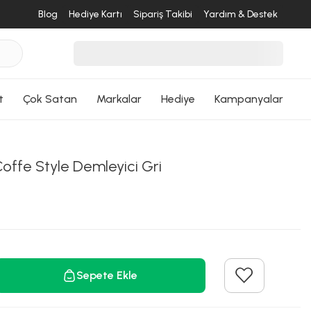
Blog
Hediye Kartı
Sipariş Takibi
Yardım & Destek
t
Çok Satan
Markalar
Hediye
Kampanyalar
offe Style Demleyici Gri
Sepete Ekle