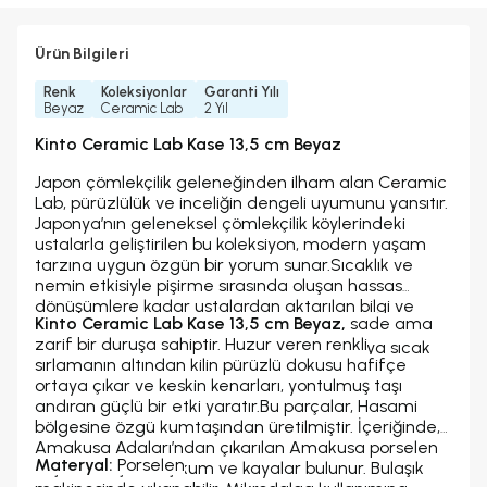
Ürün Bilgileri
Renk
Koleksiyonlar
Garanti Yılı
Beyaz
Ceramic Lab
2 Yıl
Kinto Ceramic Lab Kase 13,5 cm Beyaz
Japon çömlekçilik geleneğinden ilham alan Ceramic
Lab, pürüzlülük ve inceliğin dengeli uyumunu yansıtır.
Japonya’nın geleneksel çömlekçilik köylerindeki
ustalarla geliştirilen bu koleksiyon, modern yaşam
tarzına uygun özgün bir yorum sunar.
Sıcaklık ve
nemin etkisiyle pişirme sırasında oluşan hassas
dönüşümlere kadar ustalardan aktarılan bilgi ve
Kinto Ceramic Lab Kase 13,5 cm Beyaz,
sade ama
becerilerle şekillendirilmiştir. Kilin doğal dokusunu
zarif bir duruşa sahiptir. Huzur veren renkli
hissettiren sade ve zarif tasarımı, kullanıcıya sıcak
sırlamanın altından kilin pürüzlü dokusu hafifçe
ve konforlu bir deneyim sunar.
ortaya çıkar ve keskin kenarları, yontulmuş taşı
andıran güçlü bir etki yaratır.
Bu parçalar, Hasami
bölgesine özgü kumtaşından üretilmiştir. İçeriğinde,
Amakusa Adaları’ndan çıkarılan Amakusa porselen
Materyal:
Porselen
taşı ile karıştırılmış kum ve kayalar bulunur. Bulaşık