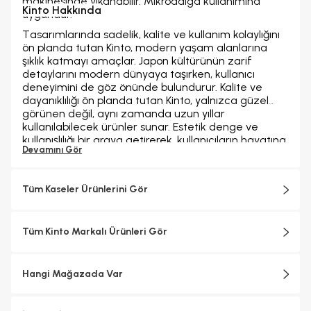
makinesinde yıkanabilir. Mikrodalga kullanımına
Kinto Hakkında
uygundur.
T
asarımlarında sadelik, kalite ve kullanım kolaylığını
ön planda tutan Kinto, modern yaşam alanlarına
şıklık katmayı amaçlar. Japon kültürünün zarif
detaylarını modern dünyaya taşırken, kullanıcı
deneyimini de göz önünde bulundurur.
Kalite ve
dayanıklılığı ön planda tutan Kinto, yalnızca güzel
görünen değil, aynı zamanda uzun yıllar
kullanılabilecek ürünler sunar. Estetik denge ve
kullanışlılığı bir araya getirerek, kullanıcıların hayatına
Devamını Gör
ilham veren ve huzur katan tasarımlar yaratır. Her
parça, sade ama derin bir düşünceyle şekillendirilir
ve küçük detayların büyük farklar yarattığına inanılır.
Tüm Kaseler Ürünlerini Gör
Kinto, anın güzelliğini yakalamayı ve her günü daha
anlamlı hale getirmeyi destekleyen bir yaşam tarzı
sunar.
Tüm Kinto Markalı Ürünleri Gör
Hangi Mağazada Var