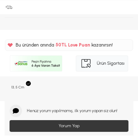
%5
50TL
Bu üründen anında
Love Puan
kazanırsın!
%5
13, 5 Cm
Henüz yorum yapılmamış, ilk yorum yapan siz olun!
Yorum Yap