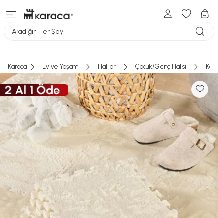
Aradığın Her Şey
Karaca
Ev ve Yaşam
Halılar
Çocuk/Genç Halısı
Kaşm