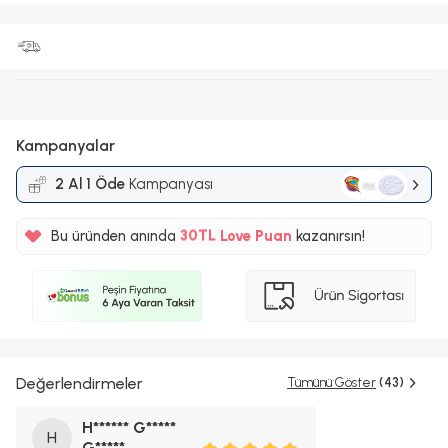
Kampanyalar
2 Al 1 Öde
Kampanyası
%5
Bu üründen anında
30TL
Love Puan
kazanırsın!
%5
Değerlendirmeler
Tümünü Göster
(43)
H****** G*****
H
G*****