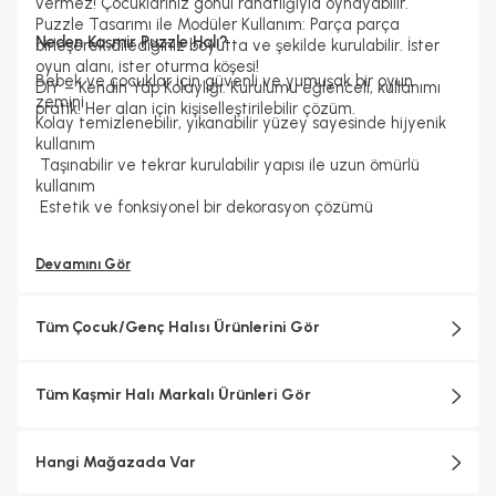
vermez! Çocuklarınız gönül rahatlığıyla oynayabilir.
Puzzle Tasarımı ile Modüler Kullanım: Parça parça
Neden Kaşmir Puzzle Halı?
birleşerek dilediğiniz boyutta ve şekilde kurulabilir. İster
oyun alanı, ister oturma köşesi!
Bebek ve çocuklar için güvenli ve yumuşak bir oyun
DIY – Kendin Yap Kolaylığı: Kurulumu eğlenceli, kullanımı
zemini
pratik! Her alan için kişiselleştirilebilir çözüm.
Kolay temizlenebilir, yıkanabilir yüzey sayesinde hijyenik
kullanım
Taşınabilir ve tekrar kurulabilir yapısı ile uzun ömürlü
kullanım
Estetik ve fonksiyonel bir dekorasyon çözümü
Devamını Gör
Tüm Çocuk/Genç Halısı Ürünlerini Gör
Tüm Kaşmir Halı Markalı Ürünleri Gör
Hangi Mağazada Var