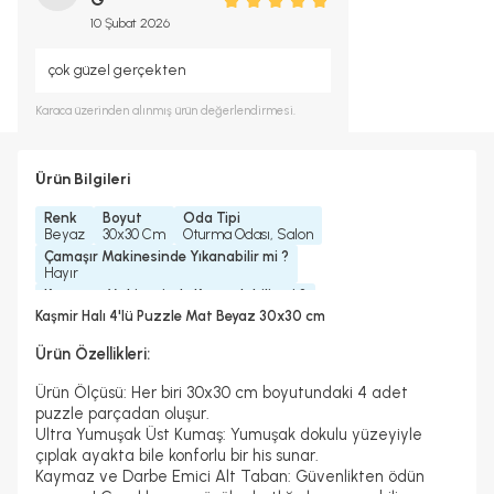
10 Şubat 2026
çok güzel gerçekten
Karaca
üzerinden alınmış ürün değerlendirmesi.
Ürün Bilgileri
Renk
Boyut
Oda Tipi
Beyaz
30x30 Cm
Oturma Odası, Salon
Çamaşır Makinesinde Yıkanabilir mi ?
Hayır
Kurutma Makinesinde Kurutulabilir mi ?
Hayır
Kaşmir Halı 4'lü Puzzle Mat Beyaz 30x30 cm
Kuru Temizleme Yapılabilir
Hayır
Ürün Özellikleri:
Ürün Ölçüsü: Her biri 30x30 cm boyutundaki 4 adet
puzzle parçadan oluşur.
Ultra Yumuşak Üst Kumaş: Yumuşak dokulu yüzeyiyle
çıplak ayakta bile konforlu bir his sunar.
Kaymaz ve Darbe Emici Alt Taban: Güvenlikten ödün