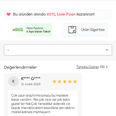
%5
Bu üründen anında
90TL
Love Puan
kazanırsın!
%5
-
Değerlendirmeler
Tümünü Göster
(11)
K**** G****
K
12 Aralık 2025
Çok uzun araştırma sonucu bu modele
karar verdim . Ne çok ince ne çok kalın
güzel bir halı.Çok tereddüt ederek ve
büyük merakla aldım kesinlikle alın aldırın
marka kalitesi muhteşem.