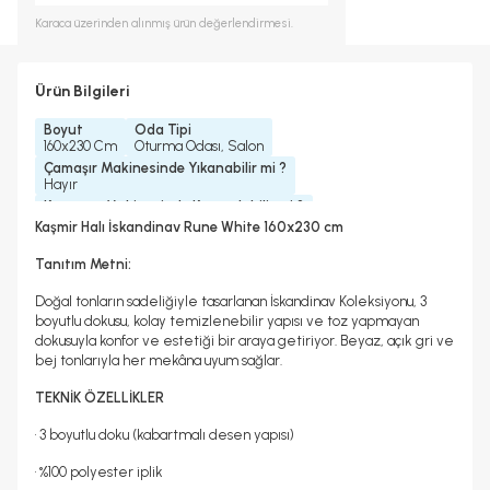
Karaca
üzerinden alınmış ürün değerlendirmesi.
Ürün Bilgileri
Boyut
Oda Tipi
160x230 Cm
Oturma Odası, Salon
Çamaşır Makinesinde Yıkanabilir mi ?
Hayır
Kurutma Makinesinde Kurutulabilir mi ?
Hayır
Kaşmir Halı İskandinav Rune White 160x230 cm
Kuru Temizleme Yapılabilir
Halı Metrekare (M2)
Hayır
3, 68
Tanıtım Metni:
Doğal tonların sadeliğiyle tasarlanan İskandinav Koleksiyonu, 3
boyutlu dokusu, kolay temizlenebilir yapısı ve toz yapmayan
dokusuyla konfor ve estetiği bir araya getiriyor. Beyaz, açık gri ve
bej tonlarıyla her mekâna uyum sağlar.
TEKNİK ÖZELLİKLER
• 3 boyutlu doku (kabartmalı desen yapısı)
• %100 polyester iplik