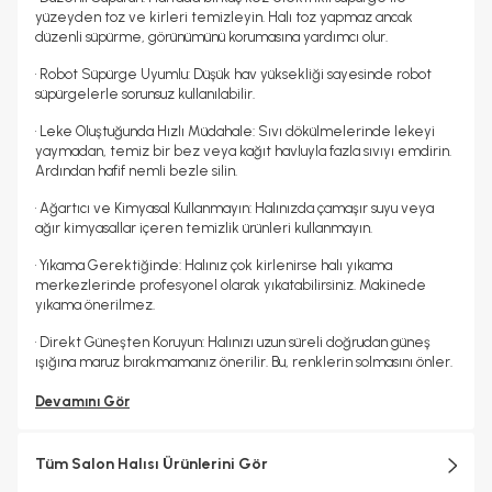
yüzeyden toz ve kirleri temizleyin. Halı toz yapmaz ancak
düzenli süpürme, görünümünü korumasına yardımcı olur.
• Robot Süpürge Uyumlu: Düşük hav yüksekliği sayesinde robot
süpürgelerle sorunsuz kullanılabilir.
• Leke Oluştuğunda Hızlı Müdahale: Sıvı dökülmelerinde lekeyi
yaymadan, temiz bir bez veya kağıt havluyla fazla sıvıyı emdirin.
Ardından hafif nemli bezle silin.
• Ağartıcı ve Kimyasal Kullanmayın: Halınızda çamaşır suyu veya
ağır kimyasallar içeren temizlik ürünleri kullanmayın.
• Yıkama Gerektiğinde: Halınız çok kirlenirse halı yıkama
merkezlerinde profesyonel olarak yıkatabilirsiniz. Makinede
yıkama önerilmez.
• Direkt Güneşten Koruyun: Halınızı uzun süreli doğrudan güneş
ışığına maruz bırakmamanız önerilir. Bu, renklerin solmasını önler.
Devamını Gör
Tüm Salon Halısı Ürünlerini Gör