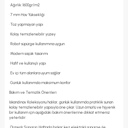
• Ağırlık: 1600gr/m2
• 7 mm Hav Yüksekliği
• Toz yapmayan yapı
• Kolay temizlenebilir yüzey
• Robot süpürge kullanımına uygun
• Modern saçak tasarımı
• Hafif ve kullanışlı yapı
• Ev içi tüm alanlara uyum sağlar
• Günlük kullanımda maksimum konfor
Bakım ve Temizlik Önerileri
İskandinav Koleksiyonu halılar, günlük kullanımda pratiklik sunan
kolay temizlenebilir yapısıyla öne çıkar. Uzun ömürlü ve hijyenik
bir kullanım için aşağıdaki bakım önerilerine dikkat etmeniz
yeterlidir:
• Düzenli Süpürün: Haftada birkaç kez elektrikli süpürge ile