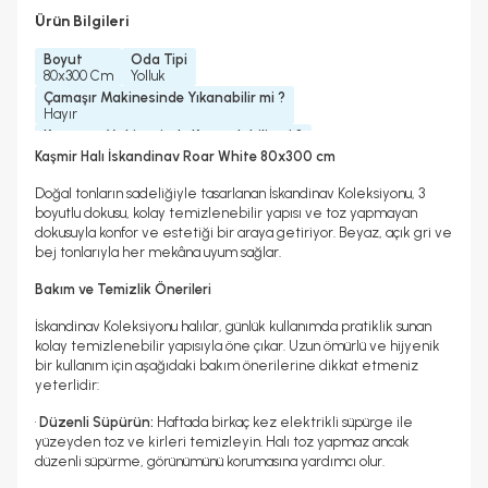
Ürün Bilgileri
Boyut
Oda Tipi
80x300 Cm
Yolluk
Çamaşır Makinesinde Yıkanabilir mi ?
Hayır
Kurutma Makinesinde Kurutulabilir mi ?
Hayır
Kaşmir Halı İskandinav Roar White 80x300 cm
Kuru Temizleme Yapılabilir
Halı Metrekare (M2)
Hayır
2, 4
Doğal tonların sadeliğiyle tasarlanan İskandinav Koleksiyonu, 3
boyutlu dokusu, kolay temizlenebilir yapısı ve toz yapmayan
dokusuyla konfor ve estetiği bir araya getiriyor. Beyaz, açık gri ve
bej tonlarıyla her mekâna uyum sağlar.
Bakım ve Temizlik Önerileri
İskandinav Koleksiyonu halılar, günlük kullanımda pratiklik sunan
kolay temizlenebilir yapısıyla öne çıkar. Uzun ömürlü ve hijyenik
bir kullanım için aşağıdaki bakım önerilerine dikkat etmeniz
yeterlidir:
•
Düzenli Süpürün:
Haftada birkaç kez elektrikli süpürge ile
yüzeyden toz ve kirleri temizleyin. Halı toz yapmaz ancak
düzenli süpürme, görünümünü korumasına yardımcı olur.