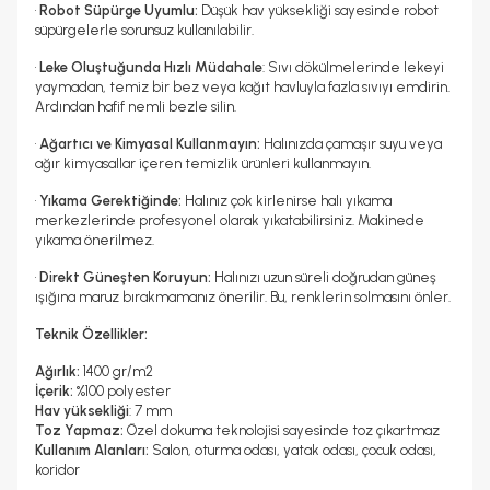
•
Robot Süpürge Uyumlu:
Düşük hav yüksekliği sayesinde robot
süpürgelerle sorunsuz kullanılabilir.
•
Leke Oluştuğunda Hızlı Müdahale
: Sıvı dökülmelerinde lekeyi
yaymadan, temiz bir bez veya kağıt havluyla fazla sıvıyı emdirin.
Ardından hafif nemli bezle silin.
•
Ağartıcı ve Kimyasal Kullanmayın:
Halınızda çamaşır suyu veya
ağır kimyasallar içeren temizlik ürünleri kullanmayın.
•
Yıkama Gerektiğinde:
Halınız çok kirlenirse halı yıkama
merkezlerinde profesyonel olarak yıkatabilirsiniz. Makinede
yıkama önerilmez.
•
Direkt Güneşten Koruyun:
Halınızı uzun süreli doğrudan güneş
ışığına maruz bırakmamanız önerilir. Bu, renklerin solmasını önler.
Teknik Özellikler:
Ağırlık:
1400 gr/m2
İçerik:
%100 polyester
Hav yüksekliği
: 7 mm
Toz Yapmaz:
Özel dokuma teknolojisi sayesinde toz çıkartmaz
Kullanım Alanları:
Salon, oturma odası, yatak odası, çocuk odası,
koridor