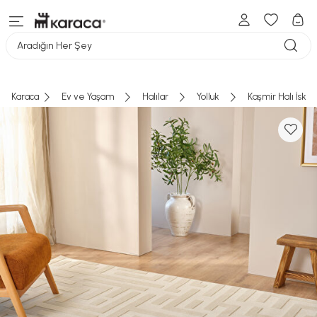
Aradığın Her Şey
Karaca
Ev ve Yaşam
Halılar
Yolluk
Kaşmir Halı İska