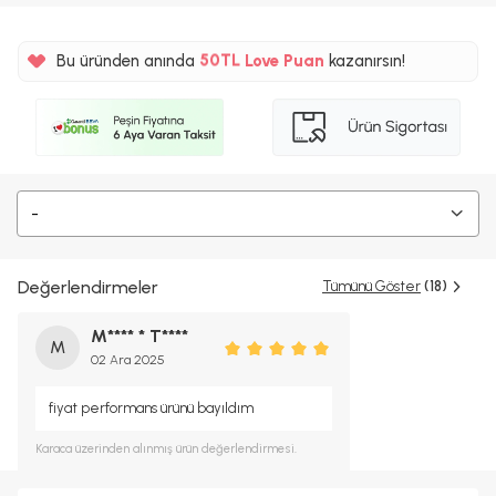
%5
Bu üründen anında
50TL
Love Puan
kazanırsın!
%5
-
Değerlendirmeler
Tümünü Göster
(18)
M**** * T****
M
02 Ara 2025
fiyat performans ürünü bayıldım
Karaca
üzerinden alınmış ürün değerlendirmesi.