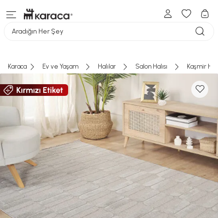
SEPETE GİT
Aradığın Her Şey
Karaca
Ev ve Yaşam
Halılar
Salon Halısı
Kaşmir Hal