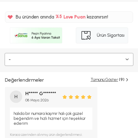
%5
Bu üründen anında
Love Puan
kazanırsın!
82TL
%5
-
Değerlendirmeler
Tümünü Göster
(9)
H***** G*******
H
08 Mayıs 2026
halıda bir numara kaşmir halı çok güzel
beğendim ve hızlı hizmet için teşekkür
ederim
Karaca
üzerinden alınmış ürün değerlendirmesi.