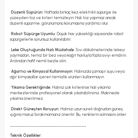
•
Düzenli Süpürün:
Haftada birkaç kez elektrikli süpürge ile
yüzeyden toz ve kirleri temizleyin. Halı toz yapmaz ancak
düzenli süpürme, görünümünü korumasına yardımcı olur.
•
Robot Süpürge Uyumlu:
Düşük hav yüksekliği sayesinde robot
süpürgelerle sorunsuz kullanılabilir.
•
Leke Oluştuğunda Hızlı Müdahale
: Sıvı dökülmelerinde lekeyi
yaymadan, temiz bir bez veya kağıt havluyla fazla sıvıyı emdirin.
Ardından hafif nemli bezle silin.
•
Ağartıcı ve Kimyasal Kullanmayın:
Halınızda çamaşır suyu veya
ağır kimyasallar içeren temizlik ürünleri kullanmayın.
•
Yıkama Gerektiğinde:
Halınız çok kirlenirse halı yıkama
merkezlerinde profesyonel olarak yıkatabilirsiniz. Makinede
yıkama önerilmez.
•
Direkt Güneşten Koruyun:
Halınızı uzun süreli doğrudan güneş
ışığına maruz bırakmamanız önerilir. Bu, renklerin solmasını önler.
_______________________________
Teknik Özellikler: