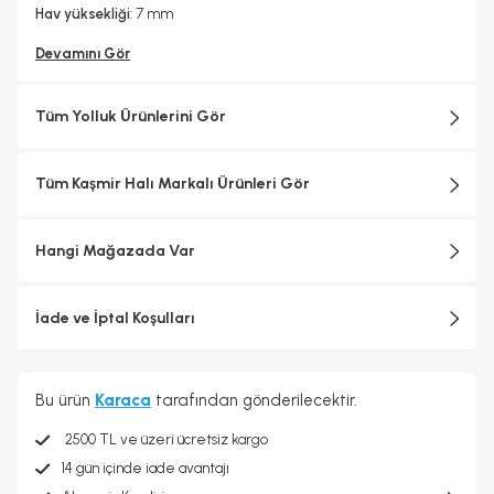
Hav yüksekliği
: 7 mm
Toz Yapmaz:
Devamını Gör
Özel dokuma teknolojisi sayesinde toz çıkartmaz
Kullanım Alanları:
Salon, oturma odası, yatak odası, çocuk odası,
koridor
Tüm Yolluk Ürünlerini Gör
Tüm Kaşmir Halı Markalı Ürünleri Gör
Hangi Mağazada Var
İade ve İptal Koşulları
Bu ürün
Karaca
tarafından gönderilecektir.
2500 TL ve üzeri ücretsiz kargo
14 gün içinde iade avantajı