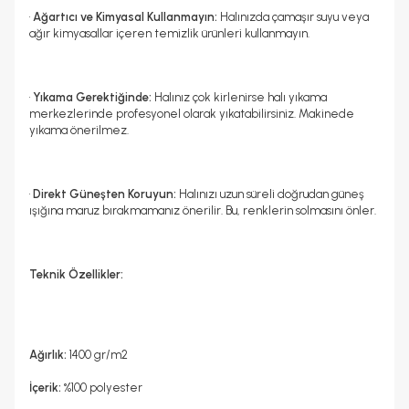
•
Ağartıcı ve Kimyasal Kullanmayın:
Halınızda çamaşır suyu veya
ağır kimyasallar içeren temizlik ürünleri kullanmayın.
•
Yıkama Gerektiğinde:
Halınız çok kirlenirse halı yıkama
merkezlerinde profesyonel olarak yıkatabilirsiniz. Makinede
yıkama önerilmez.
•
Direkt Güneşten Koruyun:
Halınızı uzun süreli doğrudan güneş
ışığına maruz bırakmamanız önerilir. Bu, renklerin solmasını önler.
Teknik Özellikler:
Ağırlık:
1400 gr/m2
İçerik:
%100 polyester