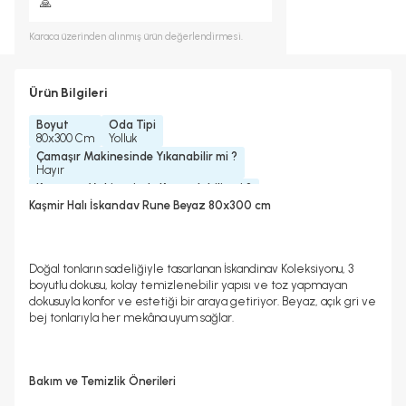
🙏
Karaca
üzerinden alınmış ürün değerlendirmesi.
Ürün Bilgileri
Boyut
Oda Tipi
80x300 Cm
Yolluk
Çamaşır Makinesinde Yıkanabilir mi ?
Hayır
Kurutma Makinesinde Kurutulabilir mi ?
Hayır
Kaşmir Halı İskandav Rune Beyaz 80x300 cm
Kuru Temizleme Yapılabilir
Halı Metrekare (M2)
Hayır
2, 4
Doğal tonların sadeliğiyle tasarlanan İskandinav Koleksiyonu, 3
boyutlu dokusu, kolay temizlenebilir yapısı ve toz yapmayan
dokusuyla konfor ve estetiği bir araya getiriyor. Beyaz, açık gri ve
bej tonlarıyla her mekâna uyum sağlar.
Bakım ve Temizlik Önerileri