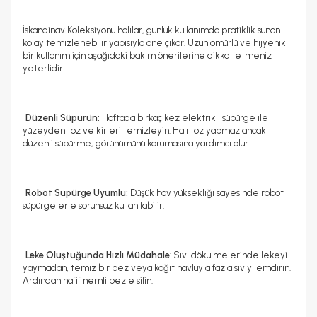
İskandinav Koleksiyonu halılar, günlük kullanımda pratiklik sunan
kolay temizlenebilir yapısıyla öne çıkar. Uzun ömürlü ve hijyenik
bir kullanım için aşağıdaki bakım önerilerine dikkat etmeniz
yeterlidir:
•
Düzenli Süpürün:
Haftada birkaç kez elektrikli süpürge ile
yüzeyden toz ve kirleri temizleyin. Halı toz yapmaz ancak
düzenli süpürme, görünümünü korumasına yardımcı olur.
•
Robot Süpürge Uyumlu:
Düşük hav yüksekliği sayesinde robot
süpürgelerle sorunsuz kullanılabilir.
•
Leke Oluştuğunda Hızlı Müdahale
: Sıvı dökülmelerinde lekeyi
yaymadan, temiz bir bez veya kağıt havluyla fazla sıvıyı emdirin.
Ardından hafif nemli bezle silin.