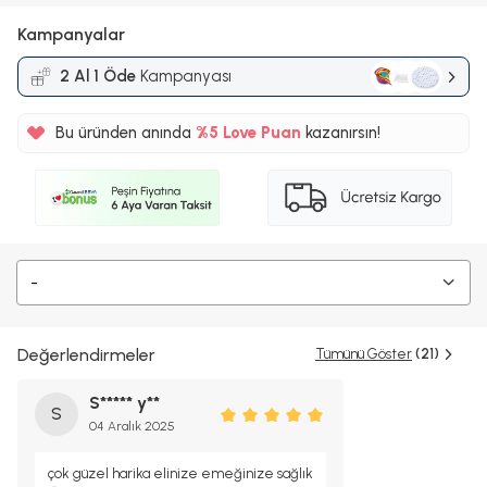
Kampanyalar
2 Al 1 Öde
Kampanyası
Bu üründen anında
%5
Love Puan
kazanırsın!
185TL
%5
-
Değerlendirmeler
Tümünü Göster
(21)
S***** y**
S
04 Aralık 2025
çok güzel harika elinize emeğinize sağlık