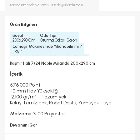
Karaca
üzerinden alınmış ürün değerlendirmesi.
Ürün Bilgileri
Boyut
Oda Tipi
200x290 Cm
Oturma Odası, Salon
Çamaşır Makinesinde Yıkanabilir mi ?
Hayır
Kurutma Makinesinde Kurutulabilir mi ?
Hayır
Kaşmir Halı 7/24 Noble Miranda 200x290 cm
Kuru Temizleme Yapılabilir
Halı Metrekare (M2)
Hayır
5, 8
İçerik
576.000 Point
10 mm Hav Yüksekliği
2.100 gr/m² - Tozum yok
Kolay Temizlenir, Robot Dostu, Yumuşak Tuşe
Malzeme:
%100 Polyester
Devamını Gör