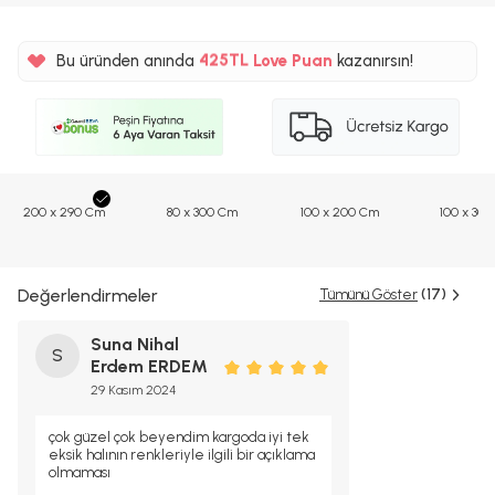
%5
425TL
Bu üründen anında
Love Puan
kazanırsın!
%5
200 x 290 Cm
80 x 300 Cm
100 x 200 Cm
100 x 30
Değerlendirmeler
Tümünü Göster
(17)
Suna Nihal
S
Erdem ERDEM
29 Kasım 2024
çok güzel çok beyendim kargoda iyi tek
eksik halının renkleriyle ilgili bir açıklama
olmaması