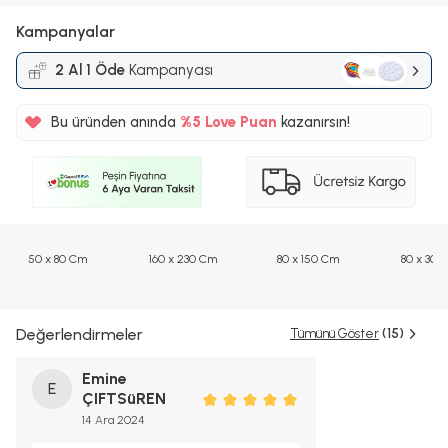
Kampanyalar
2 Al 1 Öde
Kampanyası
Bu üründen anında
%5
Love Puan
kazanırsın!
200TL
%5
50 x 80 Cm
160 x 230 Cm
80 x 150 Cm
80 x 300
Değerlendirmeler
Tümünü Göster
(15)
Emine
E
ÇIFTSüREN
14 Ara 2024