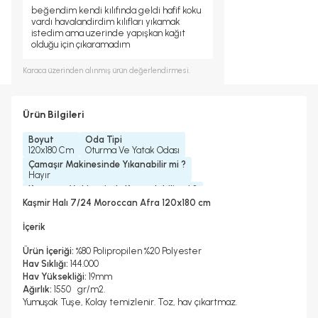
beğendim kendi kılıfında geldi hafif koku
vardı havalandirdim kılıfları yıkamak
istedim ama uzerinde yapışkan kağıt
olduğu için çıkaramadım
Karaca
üzerinden alınmış ürün değerlendirmesi.
Ürün Bilgileri
Boyut
Oda Tipi
120x180 Cm
Oturma Ve Yatak Odası
Çamaşır Makinesinde Yıkanabilir mi ?
Hayır
Kurutma Makinesinde Kurutulabilir mi ?
Hayır
Kaşmir Halı 7/24 Moroccan Afra 120x180 cm
Kuru Temizleme Yapılabilir
Halı Metrekare (M2)
Hayır
2, 16
İçerik
Ürün İçeriği:
%80 Polipropilen %20 Polyester
Hav Sıklığı:
144.000
Hav Yüksekliği:
19mm
Ağırlık:
1550 gr/m2.
Yumuşak Tuşe, Kolay temizlenir. Toz, hav çıkartmaz.