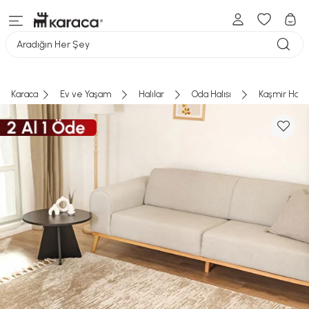
Aradığın Her Şey
Karaca
Ev ve Yaşam
Halılar
Oda Halısı
Kaşmir Halı 