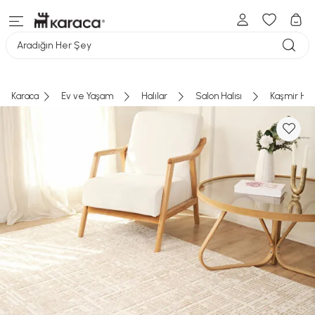
Aradığın Her Şey
Karaca
Ev ve Yaşam
Halılar
Salon Halısı
Kaşmir Hal