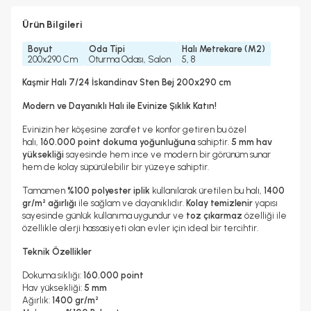
Ürün Bilgileri
Boyut
Oda Tipi
Halı Metrekare (M2)
200x290 Cm
Oturma Odası, Salon
5, 8
Kaşmir Halı 7/24 İskandinav Sten Bej 200x290 cm
Modern ve Dayanıklı Halı ile Evinize Şıklık Katın!
Evinizin her köşesine zarafet ve konfor getiren bu özel
halı,
160.000 point dokuma yoğunluğuna
sahiptir.
5 mm hav
yüksekliği
sayesinde hem ince ve modern bir görünüm sunar
hem de kolay süpürülebilir bir yüzeye sahiptir.
Tamamen
%100 polyester iplik
kullanılarak üretilen bu halı,
1400
gr/m² ağırlığı
ile sağlam ve dayanıklıdır.
Kolay temizlenir
yapısı
sayesinde günlük kullanıma uygundur ve
toz çıkarmaz
özelliği ile
özellikle alerji hassasiyeti olan evler için ideal bir tercihtir.
Teknik Özellikler
Dokuma sıklığı:
160.000 point
Hav yüksekliği:
5 mm
Ağırlık:
1400 gr/m²