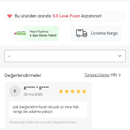
Bu üründen anında
%5
Love Puan
kazanırsın!
135TL
%5
-
Değerlendirmeler
Tümünü Göster
(15)
K***** * K****
K
03 Ara 2025
çok beğendim fiyatı da çok iyi ince halı
rengi de odama yakıştı
Karaca
üzerinden alınmış ürün değerlendirmesi.