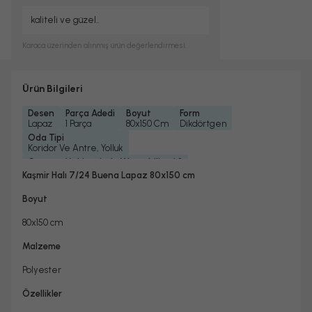
kaliteli ve güzel..
Karaca
üzerinden alınmış ürün değerlendirmesi.
Ürün Bilgileri
Desen
Parça Adedi
Boyut
Form
Lapaz
1 Parça
80x150 Cm
Dikdörtgen
Oda Tipi
Koridor Ve Antre, Yolluk
Çamaşır Makinesinde Yıkanabilir mi ?
Hayır
Kaşmir Halı 7/24 Buena Lapaz 80x150 cm
Kurutma Makinesinde Kurutulabilir mi ?
Hayır
Boyut
Kuru Temizleme Yapılabilir
Garanti Yılı
Hayır
2 Yıl
80x150 cm
Halı Metrekare (M2)
Dokuma Tipi
1, 2
Makine Halısı
Malzeme
Polyester
Özellikler