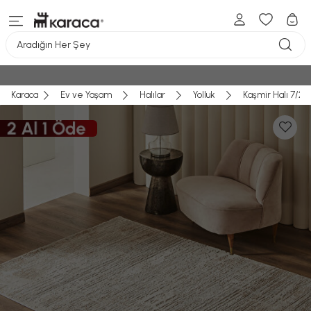
Aradığın Her Şey
Karaca
Ev ve Yaşam
Halılar
Yolluk
Kaşmir Halı 7/24