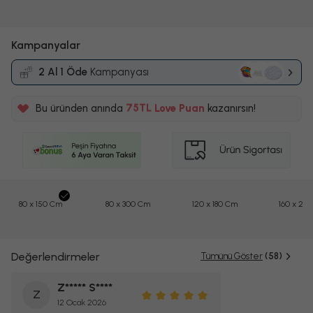
Kampanyalar
2 Al 1 Öde
Kampanyası
%5
Bu üründen anında
75TL
Love Puan
kazanırsın!
%5
80 x 150 Cm
80 x 300 Cm
120 x 180 Cm
160 x 23
Değerlendirmeler
Tümünü Göster
(58)
Z***** S****
Z
12 Ocak 2026