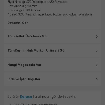
Elyaf Niteliği: %70 Polipropilen,%30 Polyester.
Hav yüksekliği: 10 mm,
Hav sıkılığı: 280.000 point
Ağırlık: 1360gr/m2. Yumuşak tuşe, Tozum yok, Kolay Temizlenir
Devamını Gör
Tüm Yolluk Ürünlerini Gör
Tüm Kaşmir Halı Markalı Ürünleri Gör
Hangi Mağazada Var
İade ve İptal Koşulları
Bu ürün
Karaca
tarafından gönderilecektir.
2500 TL ve üzeri ücretsiz kargo