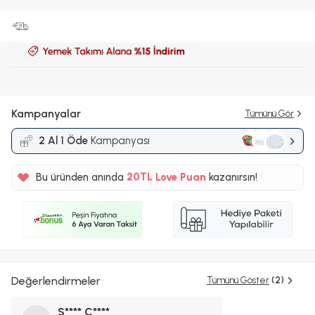
Kampanyalar
Tümünü Gör
2 Al 1 Öde
Kampanyası
%5
Bu üründen anında
20TL
Love Puan
kazanırsın!
%5
Değerlendirmeler
Tümünü Göster
(2)
S**** Ç****