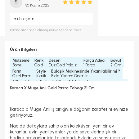
S
30 Kasım 2025
muhteşem
Karaca
üzerinden alınmış ürün değerlendirmesi.
Ürün Bilgileri
Malzeme
Renk
Desen
Parça Adedi
Boyut
Bone
Gold
Düz Gold Yaldızlı
1 Parça
21 Cm
Form
Style
Bulaşık Makinesinde Yıkanılabilir mi ?
Özel Form
Klasik
Elde Yıkama Önerilir
Mikrodalgada Kullanılabilir
Koleksiyonlar
Hayır
Karaca X Müge Anlı Koleksiyonu
Karaca X Müge Anlı Gold Pasta Tabağı 21 Cm
Garanti Yılı
2 Yıl
Karaca x Müge Anlı iş birliğiyle doğanın zarafetini evinize
getiriyoruz.
Nadide detaylara sahip olan koleksiyon; yeni bir ev
kuranlar, evini yenileyenler ya da sevdiklerine şık bir
hediye arayanlar için tasarlandı. Evlerinize şans, neşe ve