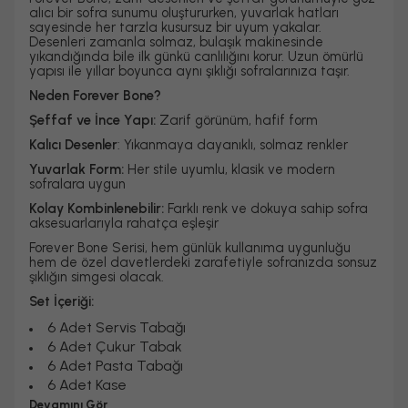
alıcı bir sofra sunumu oluştururken, yuvarlak hatları
sayesinde her tarzla kusursuz bir uyum yakalar.
Desenleri zamanla solmaz, bulaşık makinesinde
yıkandığında bile ilk günkü canlılığını korur. Uzun ömürlü
yapısı ile yıllar boyunca aynı şıklığı sofralarınıza taşır.
Neden Forever Bone?
Şeffaf ve İnce Yapı:
Zarif görünüm, hafif form
Kalıcı Desenler
: Yıkanmaya dayanıklı, solmaz renkler
Yuvarlak Form:
Her stile uyumlu, klasik ve modern
sofralara uygun
Kolay Kombinlenebilir:
Farklı renk ve dokuya sahip sofra
aksesuarlarıyla rahatça eşleşir
Forever Bone Serisi, hem günlük kullanıma uygunluğu
hem de özel davetlerdeki zarafetiyle sofranızda sonsuz
şıklığın simgesi olacak.
Set İçeriği:
6 Adet Servis Tabağı
6 Adet Çukur Tabak
6 Adet Pasta Tabağı
6 Adet Kase
Devamını Gör