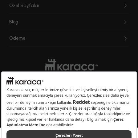
Özel Sayfalar
Blog
Ödeme
Websitesinde kullanılan bazı görseller yapay zekâ (AI) ile üretilmiştir.
Karaca.com © 2026 - Karaca Züccaciye A.Ş. Tüm hakları saklıdır.
4.999 TL