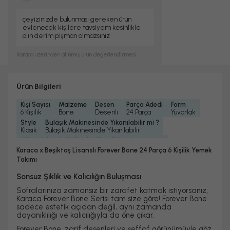
çeyizinizde bulunması gereken ürün
evlenecek kişilere tavsiyem kesinlikle
alın derim pişman olmazsınız
Karaca
üzerinden alınmış ürün değerlendirmesi.
Ürün Bilgileri
Kişi Sayısı
Malzeme
Desen
Parça Adedi
Form
6 Kişilik
Bone
Desenli
24 Parça
Yuvarlak
Style
Bulaşık Makinesinde Yıkanılabilir mi ?
Klasik
Bulaşık Makinesinde Yıkanılabilir
Mikrodalgada Kullanılabilir
Koleksiyonlar
Evet
Beşiktaş Taraftar
Karaca x Beşiktaş Lisanslı Forever Bone 24 Parça 6 Kişilik Yemek
Takımı
Sonsuz Şıklık ve Kalıcılığın Buluşması
Sofralarınıza zamansız bir zarafet katmak istiyorsanız,
Karaca Forever Bone Serisi tam size göre! Forever Bone
sadece estetik açıdan değil, aynı zamanda
dayanıklılığı ve kalıcılığıyla da öne çıkar.
Forever Bone, zarif desenleri ve şeffaf görünümüyle göz