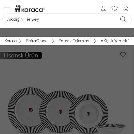
Aradığın Her Şey
Karaca
Sofra Grubu
Yemek Takımları
6 Kişilik Yemek Ta