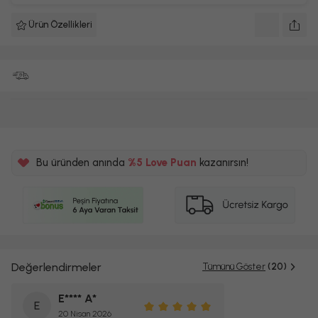
Ürün Özellikleri
Bu üründen anında
%5
Love Puan
kazanırsın!
250TL
%5
Değerlendirmeler
Tümünü Göster
(20)
E**** A*
E
20 Nisan 2026