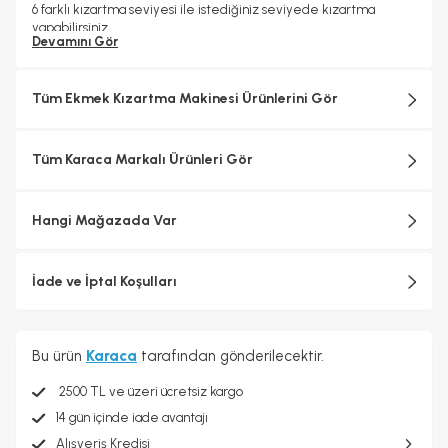
6 farklı kızartma seviyesi ile istediğiniz seviyede kızartma
yapabilirsiniz.
Devamını Gör
Kolayca temizlemeniz için kırıntı çekmecesi bulunmaktadır.
815 W
2 Yıl Garantilidir.
Tüm Ekmek Kızartma Makinesi Ürünlerini Gör
Tüm Karaca Markalı Ürünleri Gör
Hangi Mağazada Var
İade ve İptal Koşulları
Bu ürün
Karaca
tarafından gönderilecektir.
2500 TL ve üzeri ücretsiz kargo
14 gün içinde iade avantajı
Alışveriş Kredisi