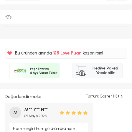
Bu üründen anında
%5
Love Puan
kazanırsın!
100TL
%5
Değerlendirmeler
Tümünü Göster
(18)
M** Y** N**
M
09 Mayıs 2026
Hem rengini hem görünümünü hem