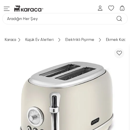
Aradığın Her Şey
Karaca
Küçük Ev Aletleri
Elektrikli Pişirme
Ekmek Kızart