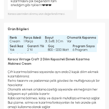
kızartmasını çok beğendim tam
istediğim gibi tşklerrr❤️❤️❤️
Karaca
üzerinden alınmış ürün değerlendirmesi.
Ürün Bilgileri
Renk
Parça Adedi
Boyut
Otomatik Kapanma
Cream
1 Parça
31, 5x18, 3 Cm
Var
Sesli İkaz
Garanti Yılı
Güç
Program Sayısı
Yok
2 Yıl
800 - 1200 Watt
6 Program
Gövde Malzemesi
Metal
Karaca Vintage Craft 2 Dilim Kapasiteli Ekmek Kızartma
Makinesi Cream
Çift kızartma bölmesi sayesinde aynı anda 2 küçük dilim ekmek
kızartabilirsiniz.
Retro tasarımı ve paslanmaz çelik gövdesi ile mutfağınıza şık bir
hava katar.
Otomatik ekmek ortalama özelliği sayesinde ekmeğinizin her
bölgesini eşit şekilde kızartır.
Kablo sarma bölmesi, kolay ve düzenli muhafaza etmenizi sağlar.
Buz çözme, ısıtma ve kızartma fonksiyonları ile tek üründe çok
amaçlı kullanıma olanak sağlar.