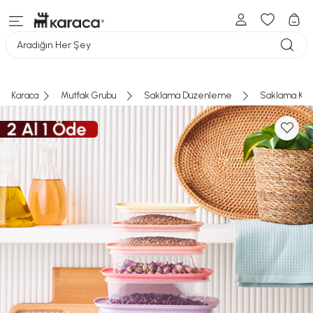
Aradığın Her Şey
Karaca
Mutfak Grubu
Saklama Düzenleme
Saklama Kab