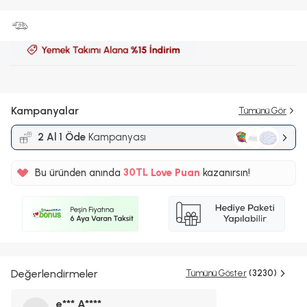
Kampanyalar
Tümünü Gör
2 Al 1 Öde
Kampanyası
%5
Bu üründen anında
30TL
Love Puan
kazanırsın!
%5
Değerlendirmeler
Tümünü Göster
(3230)
e*** A****