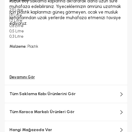
küçük boy saklama kaplarına aktararak daha uzun süre
muhafaza edebilirsiniz. Yiyeceklerinizin ömrünü uzatmak
2.9 Litre
için plastik kaplarımızı güneş görmeyen, ocak ve musluk
1.9 Litre
kenarlarından uzak yerlerde muhafaza etmenizi tavsiye
1.2 Litre
ediyoruz.
0,8 Litre
0,5 Litre
0,3 Litre
Malzeme:
Plastik
Devamını Gör
Tüm Saklama Kabı Ürünlerini Gör
Tüm Karaca Markalı Ürünleri Gör
Hangi Mağazada Var