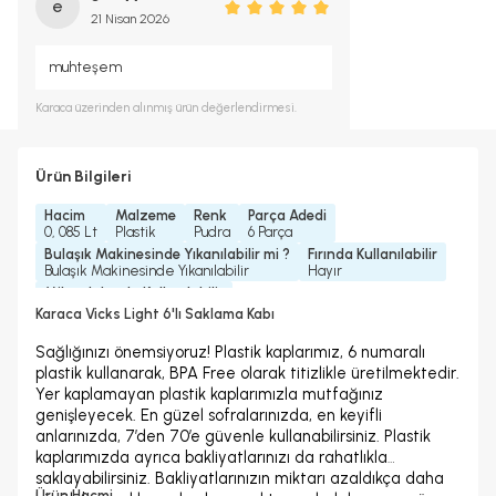
e
21 Nisan 2026
muhteşem
Karaca
üzerinden alınmış ürün değerlendirmesi.
Ürün Bilgileri
Hacim
Malzeme
Renk
Parça Adedi
0, 085 Lt
Plastik
Pudra
6 Parça
Bulaşık Makinesinde Yıkanılabilir mi ?
Fırında Kullanılabilir
Bulaşık Makinesinde Yıkanılabilir
Hayır
Mikrodalgada Kullanılabilir
Evet (Kapaksız)
Karaca Vicks Light 6'lı Saklama Kabı
Sağlığınızı önemsiyoruz! Plastik kaplarımız, 6 numaralı
plastik kullanarak, BPA Free olarak titizlikle üretilmektedir.
Yer kaplamayan plastik kaplarımızla mutfağınız
genişleyecek. En güzel sofralarınızda, en keyifli
anlarınızda, 7’den 70’e güvenle kullanabilirsiniz. Plastik
kaplarımızda ayrıca bakliyatlarınızı da rahatlıkla
saklayabilirsiniz. Bakliyatlarınızın miktarı azaldıkça daha
Ürün Hacmi