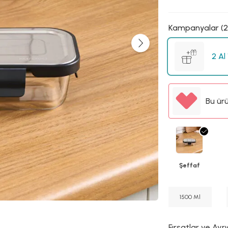
Kampanyalar (2
2 Al
Bu ür
Şeffaf
1500 Ml
Fırsatlar ve Ayrı