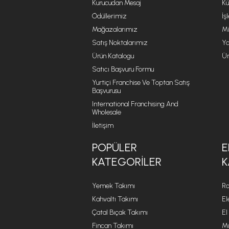
Kurucudan Mesaj
Kü
Ödüllerimiz
İş
Mağazalarımız
Mi
Satış Noktalarımız
Ya
Ürün Katalogu
Ür
Satıcı Başvuru Formu
Yurtiçi Franchise Ve Toptan Satış
Başvurusu
International Franchising And
Wholesale
İletişim
POPÜLER
E
KATEGORILER
K
Yemek Takımı
Ro
Kahvaltı Takımı
El
Çatal Bıçak Takımı
El
Fincan Takımı
Mu