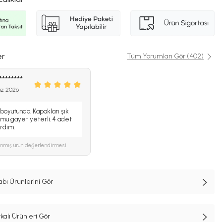
er
Tüm Yorumları Gör (402)
********
uz 2026
 boyutunda. Kapakları şık
umu gayet yeterli. 4 adet
erdim.
ınmış ürün değerlendirmesi.
ı Ürünlerini Gör
alı Ürünleri Gör