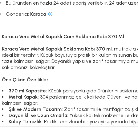
Bu üründen en fazla 24 adet sipariş verilebilir. 24 adet üzeri
Gönderici:
Karaca
Karaca Vera Metal Kapaklı Cam Saklama Kabı 370 Ml
Karaca Vera Metal Kapaklı Saklama Kabı 370 ml
, mutfakta 
ideal bir tercihtir. Küçük boyutuyla pratik bir kullanım sunan 
taze kalmasını sağlar. Dayanıklı yapısı ve zarif tasarımıyla 
saklamanızı kolaylaştırır.
Öne Çıkan Özellikler:
370 ml Kapasite:
Küçük porsiyonlu gıda ürünlerini sakla
Metal Kapak:
304 paslanmaz çelik kalitede Güvenli ve ha
kalmasını sağlar.
Şık ve Modern Tasarım:
Zarif tasarımı ile mutfağınıza şık
Dayanıklı ve Uzun Ömürlü:
Yüksek kaliteli malzeme ile day
Kolay Temizlik:
Pratik temizlenebilir yüzeyi sayesinde hijye
Karaca Vera Metal Kapaklı Saklama Kabı 370 ml
ile mutfağı