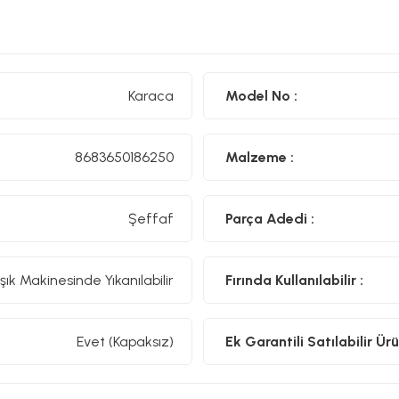
Hemen sipariş verin ve şıklığı keşfedin.
Hacmi:
370 Ml
Karaca
Model No :
8683650186250
Malzeme :
Şeffaf
Parça Adedi :
şık Makinesinde Yıkanılabilir
Fırında Kullanılabilir :
Evet (Kapaksız)
Ek Garantili Satılabilir Ürü