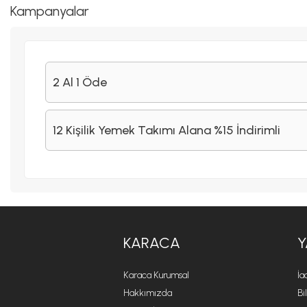
Kampanyalar
2 Al 1 Öde
12 Kişilik Yemek Takımı Alana %15 İndirimli
KARACA
Y
Karaca Kurumsal
İa
Hakkımızda
Bi