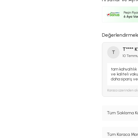
Değerlendirmel
T**** K
T
10 Temm
tam kahvaltılık
ve kaliteli vak
daha sipariş v
Karaca
üzerinden al
Tüm Saklama Kab
Tüm Karaca Mark