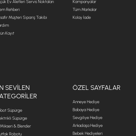
çük Ev Aletleri Servis Noktaları
Kampanyalar
lem Rehberi
Tüm Markalar
safir Müşteri Sipariş Takibi
Kolay İade
rdım
ün Kayıt
N SEVILEN
ÖZEL SAYFALAR
ATEGORILER
Anneye Hediye
Babaya Hediye
bot Süpürge
Sevgiliye Hediye
ektrikli Süpürge
Arkadaşa Hediye
 Mikseri & Blender
Bebek Hediyeleri
tfak Robotu