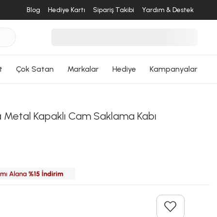
Blog
Hediye Kartı
Sipariş Takibi
Yardım & Destek
t
Çok Satan
Markalar
Hediye
Kampanyalar
desende
 Metal Kapaklı Cam Saklama Kabı
ri Dön