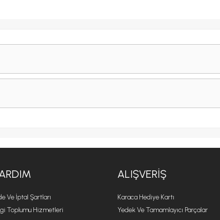
ARDIM
ALIŞVERIŞ
de Ve İptal Şartları
Karaca Hediye Kartı
lgi Toplumu Hizmetleri
Yedek Ve Tamamlayıcı Parçalar