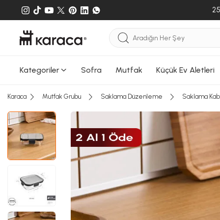
25
Kategoriler
Sofra
Mutfak
Küçük Ev Aletleri
Sepete
Karaca
Mutfak Grubu
Saklama Düzenleme
Saklama Kab
Sepete e
gönderileb