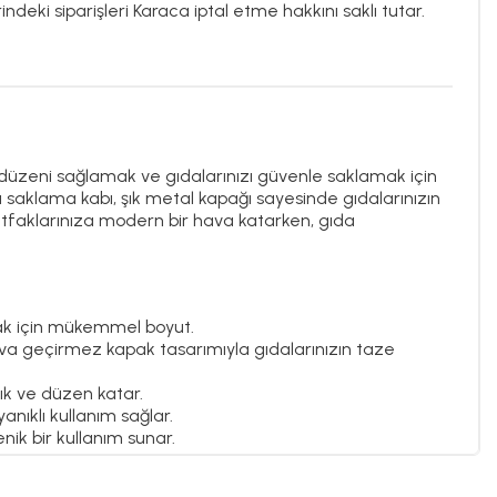
ndeki siparişleri Karaca iptal etme hakkını saklı tutar.
düzeni sağlamak ve gıdalarınızı güvenle saklamak için
bu saklama kabı, şık metal kapağı sayesinde gıdalarınızın
mutfaklarınıza modern bir hava katarken, gıda
mak için mükemmel boyut.
va geçirmez kapak tasarımıyla gıdalarınızın taze
lık ve düzen katar.
anıklı kullanım sağlar.
nik bir kullanım sunar.
nızda hem düzeni hem de estetiği bir arada yakalayın!