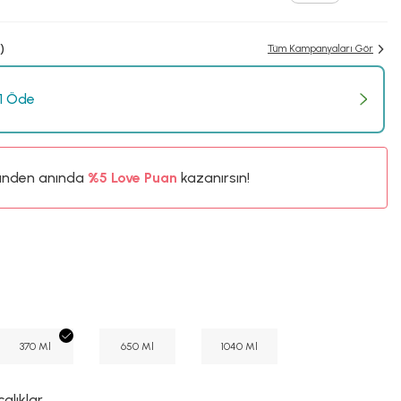
)
Tüm Kampanyaları Gör
 1 Öde
ünden anında
%5
Love Puan
kazanırsın!
27TL
%5
370 Ml
650 Ml
1040 Ml
calıklar