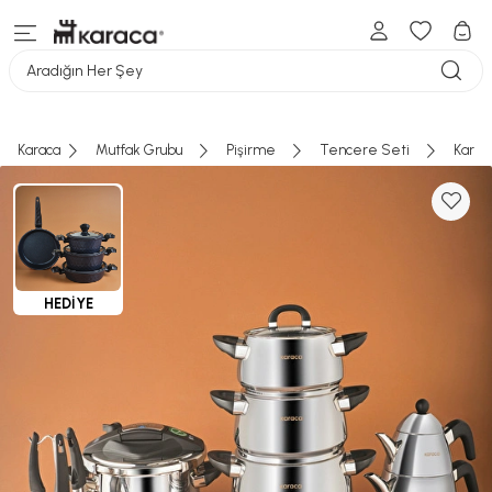
Aradığın Her Şey
Karaca
Mutfak Grubu
Pişirme
Tencere Seti
Karac
HEDİYE