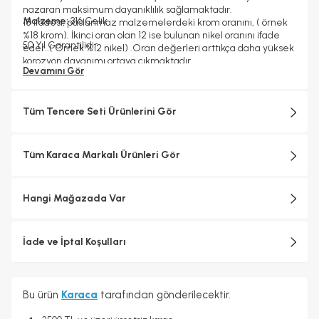
nazaran maksimum dayanıklılık sağlamaktadır.
Malzeme:
316 Çelik
18 ifadesi, paslanmaz malzemelerdeki krom oranını, ( örnek
%18 krom). İkinci oran olan 12 ise bulunan nikel oranını ifade
50 Yıl Garantilidir
eder..( Örnek %12 nikel) .Oran değerleri arttıkça daha yüksek
korozyon dayanımı ortaya çıkmaktadır.
Devamını Gör
Powersteel ürün grubumuz 50 yıl garantilidir.
Power steel ve 3 Ply ailemiz indüksiyona uygundur.
İndüksiyona uygundur (Cezve hariç)
Tüm Tencere Seti Ürünlerini Gör
Tüm Karaca Markalı Ürünleri Gör
Hangi Mağazada Var
İade ve İptal Koşulları
Bu ürün
Karaca
tarafından gönderilecektir.