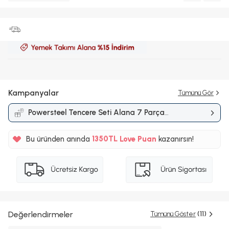
Kampanyalar
Tümünü Gör
Powersteel Tencere Seti Alana 7 Parça
%5
Tencere Seti Hediye
Kampanyası
1350TL
Bu üründen anında
Love Puan
kazanırsın!
%5
Değerlendirmeler
Tümünü Göster
(11)