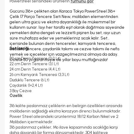
Powersteel serisindeki ürünlerin
tümünü gör
Gücünü 316+ çelikten alan Karaca Tokyo PowerSteel 316+
Çelik 17 Parça Tencere Seti New, molibden elementinden
gelen ultra gücü ve ekstra dayanıklılığı ile mükemmel bir
kullanım sunar. Isıyı her tarafa eşit olarak dağıtması sayesinde
yemekleri daha dengeli ve lezzetli pişiren bu set, ısıyı uzun
süre muhafaza eder ve yemekleriniz sıcak kalır. Set
içerisinde bulunan derin tencereler, karnıyarık tenceresi,
Set İçeriği
düdüklü tencere, çaydanlık takımı ve cezve takımı ile nefis
yemek ve içecekler için vazgeçilmeziniz olmaya da aday.
20 cm Derin Tencere (2,2 Lt)
Üstelik 50 yıl garantisiyle de yıllar boyu mutfağınızda!
22 cm Derin Tencere (3,1 Lt)
24 cm Derin Tencere (4,4 Lt)
26 cm Karnıyarık Tenceresi (3,3 Lt)
Düdüklü Tencere (6 Lt)
Çaydanlık (1+2,4 Lt)
3 Boy Cezve
Özellik
316 kalite paslanmaz çeliklerin en belirgin özellikleri arasında
molibdenin sağladığı ekstra korozyon direnci bulunmaktadır.
Power Steel ailesindeki ürünlerimiz 18/12 Karbon Nikel ve 2
Molibden içermektedir.
316 paslanmaz çelikler, Mo ilave kapsamında sıcaklığa karşı
daha dayanıklı bir forma dönüşmektedir. 304 kaliteye