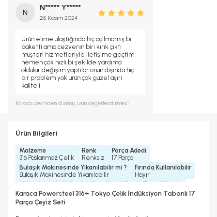
N***** Y*****
N
25 Kasım 2024
Ürün elime ulaştığında hiç açılmamış bi
paketti ama cezvenin biri kırık çıktı
müşteri hizmetleriyle iletişime geçtim
hemen çok hızlı bi şekilde yardımcı
oldular değişim yaptılar onun dışında hiç
bir problem yok ürün çok güzel aşırı
kaliteli
Karaca
üzerinden alınmış ürün değerlendirmesi.
Ürün Bilgileri
Malzeme
Renk
Parça Adedi
316 Paslanmaz Çelik
Renksiz
17 Parça
Bulaşık Makinesinde Yıkanılabilir mi ?
Fırında Kullanılabilir
Bulaşık Makinesinde Yıkanılabilir
Hayır
Mikrodalgada Kullanılabilir
Yedek Parça Temini Yapılır
Hayır
Evet
Karaca Powersteel 316+ Tokyo Çelik İndüksiyon Tabanlı 17
Garanti Yılı
Koleksiyonlar
Kalınlık
Kulp Bilgisi
Parça Çeyiz Seti
10 Yıl
Powersteel 316+
4, 5 mm
Bakalit Kulp