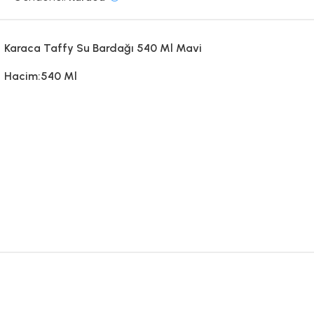
Karaca Taffy Su Bardağı 540 Ml Mavi
Hacim:540 Ml