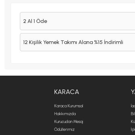
2 Al 1 Öde
12 Kişilik Yemek Takımı Alana %15 İndirimli
KARACA
Y
Karaca Kurumsal
İa
Hakkımızda
Bi
Kurucudan Mesaj
Kü
Ödüllerimiz
İş