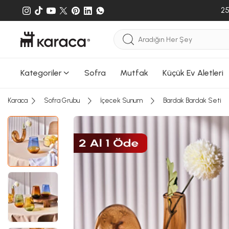
25
Kategoriler
Sofra
Mutfak
Küçük Ev Aletleri
Sepete
Sepete e
Karaca
Sofra Grubu
İçecek Sunum
Bardak Bardak Seti
gönderileb