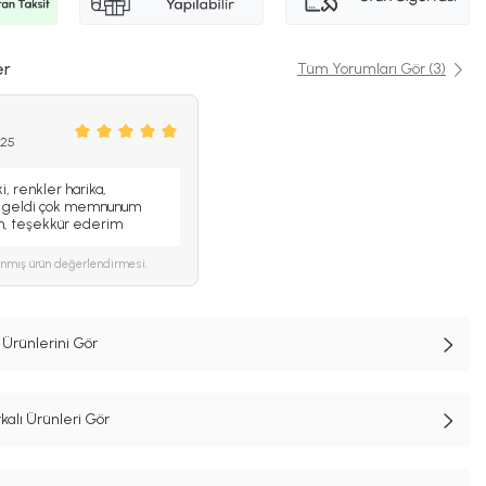
er
Tüm Yorumları Gör (3)
025
i, renkler harika,
a geldi çok memnunum
m, teşekkür ederim
ınmış ürün değerlendirmesi.
Ürünlerini Gör
alı Ürünleri Gör