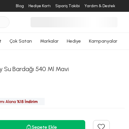
Blog
Hediye Kartı
Sipariş Takibi
Yardım & Destek
t
Çok Satan
Markalar
Hediye
Kampanyalar
desende
y Su Bardağı 540 Ml Mavi
ri Dön
Sepete Ekle