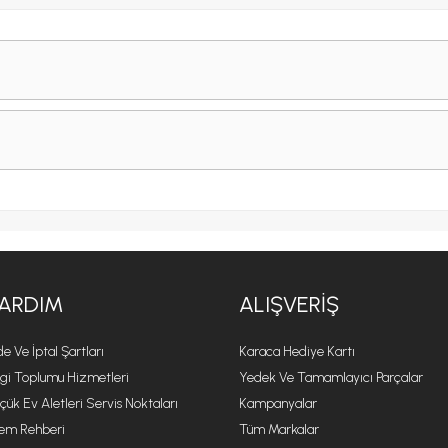
ARDIM
ALIŞVERIŞ
de Ve İptal Şartları
Karaca Hediye Kartı
lgi Toplumu Hizmetleri
Yedek Ve Tamamlayıcı Parçalar
çük Ev Aletleri Servis Noktaları
Kampanyalar
lem Rehberi
Tüm Markalar