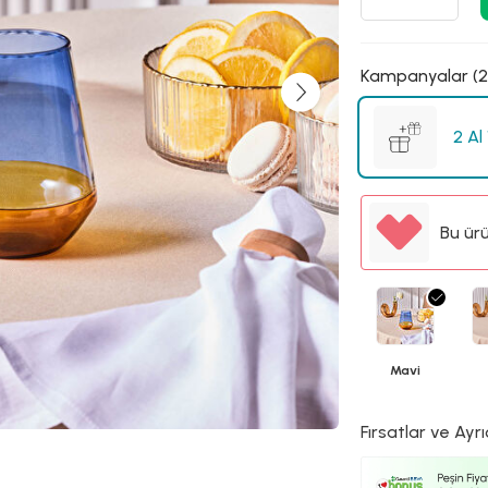
Kampanyalar (2
2 Al
Bu ür
Mavi
Fırsatlar ve Ayrı