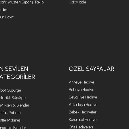
safir Müşteri Sipariş Takibi
Kolay İade
rdım
ün Kayıt
N SEVILEN
ÖZEL SAYFALAR
ATEGORILER
Anneye Hediye
Babaya Hediye
bot Süpürge
Sevgiliye Hediye
ektrikli Süpürge
Arkadaşa Hediye
 Mikseri & Blender
Bebek Hediyeleri
tfak Robotu
Kurumsal Hediye
ffle Makinesi
Ofis Hediyeleri
oothie Blender