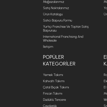
Mağazalarımız
Mi
Satış Noktalarımız
Ya
Ürün Katalogu
Ür
Satıcı Başvuru Formu
Yurtiçi Franchise Ve Toptan Satış
Başvurusu
International Franchising And
Wholesale
İletişim
POPÜLER
E
KATEGORILER
K
Yemek Takımı
Ro
Kahvaltı Takımı
El
Çatal Bıçak Takımı
El
Fincan Takımı
Mu
Düdüklü Tencere
Wa
Çaydanlık
Sm