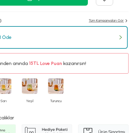
)
Tüm Kampanyaları Gör
 1 Öde
%5
ünden anında
15TL
Love Puan
kazanırsın!
%5
Sarı
Yeşil
Turuncu
calıklar