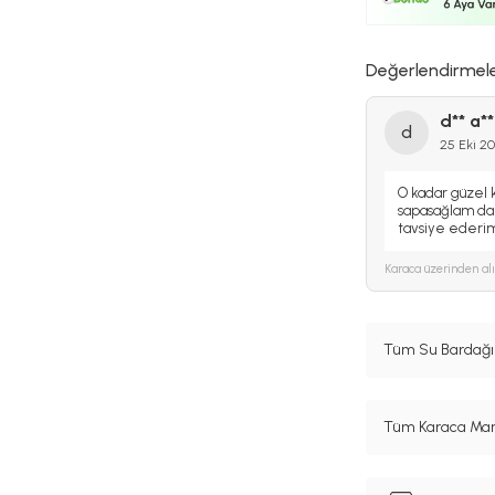
Değerlendirmel
d** a**
d
25 Eki 2
O kadar güzel k
sapasağlam d
tavsiye ederi
Karaca
üzerinden al
Tüm Su Bardağı 
Tüm Karaca Mark