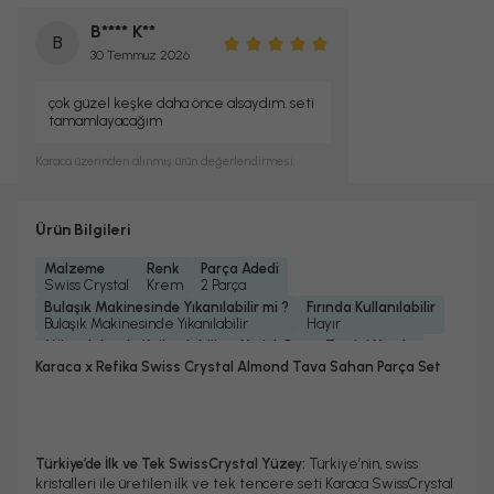
B**** K**
B
30 Temmuz 2026
çok güzel keşke daha önce alsaydım. seti
tamamlayacağım
Karaca
üzerinden alınmış ürün değerlendirmesi.
Ürün Bilgileri
Malzeme
Renk
Parça Adedi
Swiss Crystal
Krem
2 Parça
Bulaşık Makinesinde Yıkanılabilir mi ?
Fırında Kullanılabilir
Bulaşık Makinesinde Yıkanılabilir
Hayır
Mikrodalgada Kullanılabilir
Yedek Parça Temini Yapılır
Hayır
Evet
Karaca x Refika Swiss Crystal Almond Tava Sahan Parça Set
Garanti Yılı
Koleksiyonlar
Tava Türü
Kulp Bilgisi
2 Yıl
Almond Cream
Tava Set
Bakalit Kulp
Türkiye’de İlk ve Tek SwissCrystal Yüzey:
Türkiye’nin, swiss
kristalleri ile üretilen ilk ve tek tencere seti Karaca SwissCrystal