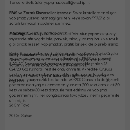
Tencere Seti, üstün yapışmaz özelliğe sahiptir.
PFAS ve Zararlı Kimyasallar İçermez:
Swiss kristallerden oluşan
yapışmaz yüzeyi; insan sağlığını tehlikeye sokan “PFAS” gibi
zararlı kimyasal maddeler içermez.
Malzeme:
Swiss Crystal Kaplama
Sıfır Yağ:
SwissCrystal Tencere Seti’nin üstün yapışmaz yüzeyi
sayesinde sıfır yağda bile; pankek, pilav, yumurta, balık ve tavuk
gibi birçok lezzeti yapışmadan, pratik bir şekilde pişirebilirsiniz.
Swiss Crystal malzemesi Türkiye’de ilk kez Karaca Swiss Crystal
Kolay Temizlenir:
Üstün yapışmaz kristal yüzeye sahip
tencerelerinin kaplamasında kullanılmıştır. PFAS bulunmadığı
SwissCrystal Tencere Seti’ni sadece suyla ya da bir bez
ILAG AG Switzerland laboratuvarında gerçekleştirilen 23-
yardımıyla silerek kolayca temizleyebilirsiniz.
024/23-062 numaralı test ile onaylanmıştır. Akredite Kuruluşu
tarafından ayrı ayrı olarak gerçekleştirilen yumurta, sebze ve
İndüksiyon Taban Uyumu : Bütün ocak tiplerinde kullanıma
kırmızı et yapışmazlık testlerinde 150-200 C arasında değişkenlik
uygundur.
gösteren ısıda yağ eklenmeden ;yumurta (300 kez) kırmızı et(50
kez) ve sebze(50 kez) döngü ile test edilmiş ve yapışma
gözlenmemiştir. Her döngü sonrası tava yüzeyi nemli peçete ile
silinmiştir.
26 Cm Tava
20 Cm Sahan