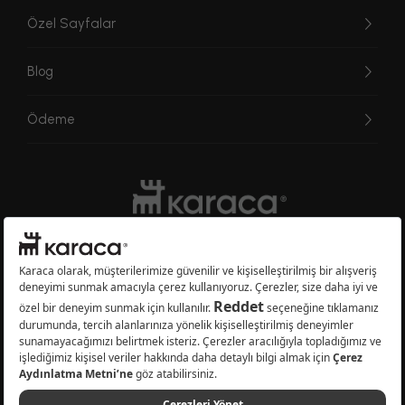
Özel Sayfalar
Blog
Ödeme
Websitesinde kullanılan bazı görseller yapay zekâ (AI) ile üretilmiştir.
Karaca.com © 2026 - Karaca Züccaciye A.Ş. Tüm hakları saklıdır.