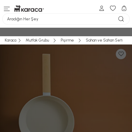
Aradığın Her Şey
Karaca
Mutfak Grubu
Pişirme
Sahan ve Sahan Seti