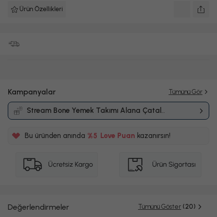
Ürün Özellikleri
Kampanyalar
Tümünü Gör
Stream Bone Yemek Takımı Alana Çatal
Kaşık Bıçak Takımı Hediye
Kampanyası
Bu üründen anında
%5
Love Puan
kazanırsın!
900TL
%5
Değerlendirmeler
Tümünü Göster
(20)