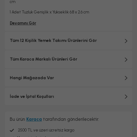
cm
1 Adet Tuzluk Genişlik x Yükseklik 6.8 x 2.6 cm
1 Adet Biberlik Genişlik x Yükseklik 6.8 x 2.6 cm
Devamını Gör
1 adet Kürdanlık Genişlik x Yükseklik 4.5 x 5.5 cm
Tüm 12 Kişilik Yemek Takımı Ürünlerini Gör
Tüm Karaca Markalı Ürünleri Gör
Hangi Mağazada Var
İade ve İptal Koşulları
Bu ürün
Karaca
tarafından gönderilecektir.
2500 TL ve üzeri ücretsiz kargo