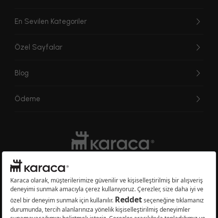
En Sevilen Kategoriler
Özel Sayfalar
Blog
Ödeme
Websitesinde kullanılan bazı görseller yapay zekâ (AI) ile üretilmiştir.