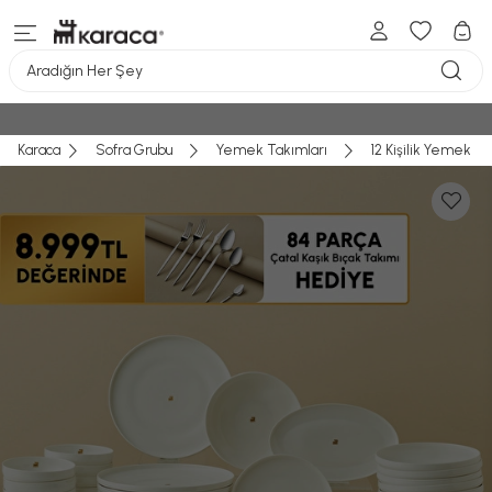
Aradığın Her Şey
Karaca
Sofra Grubu
Yemek Takımları
12 Kişilik Yemek T