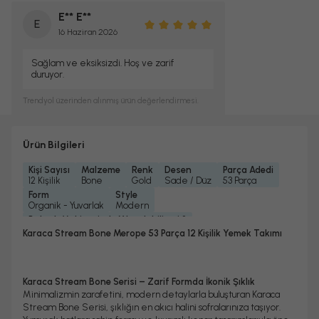
E** E**
E
16 Haziran 2026
Sağlam ve eksiksizdi. Hoş ve zarif
duruyor.
Trendyol
üzerinden alınmış ürün değerlendirmesi.
Ürün Bilgileri
Kişi Sayısı
Malzeme
Renk
Desen
Parça Adedi
12 Kişilik
Bone
Gold
Sade / Düz
53 Parça
Form
Style
Organik - Yuvarlak
Modern
Bulaşık Makinesinde Yıkanılabilir mi ?
Bulaşık Makinesinde Yıkanılabilir
Karaca Stream Bone Merope 53 Parça 12 Kişilik Yemek Takımı
Mikrodalgada Kullanılabilir
Yedek Parça Temini Yapılır
Evet
Evet
Garanti Yılı
2 Yıl
Karaca Stream Bone Serisi – Zarif Formda İkonik Şıklık
Minimalizmin zarafetini, modern detaylarla buluşturan Karaca
Stream Bone Serisi, şıklığın en akıcı halini sofralarınıza taşıyor.