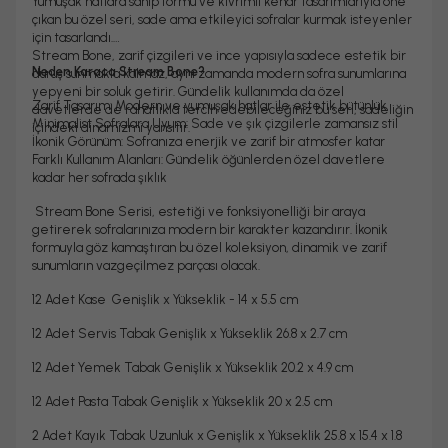
Yumuşak hatlara sahip formu ve kıvrımlı kenar tasarımlarıyla öne
çıkan bu özel seri, sade ama etkileyici sofralar kurmak isteyenler
için tasarlandı.
Stream Bone, zarif çizgileri ve ince yapısıyla sadece estetik bir
Neden Karaca Stream Bone?
duruş sunmakla kalmaz, aynı zamanda modern sofra sunumlarına
yepyeni bir soluk getirir. Gündelik kullanımda da özel
Zarif Tasarım: Modern ve yumuşak hatlar ile estetik bütünlük
davetlerde de rahatlıkla tercih edebileceğiniz bu seri, sadeliğin
Minimalist Sofralara Uyum: Sade ve şık çizgilerle zamansız stil
içindeki dinamizmi yansıtır.
İkonik Görünüm: Sofranıza enerjik ve zarif bir atmosfer katar
Farklı Kullanım Alanları: Gündelik öğünlerden özel davetlere
kadar her sofrada şıklık
Stream Bone Serisi, estetiği ve fonksiyonelliği bir araya
getirerek sofralarınıza modern bir karakter kazandırır. İkonik
formuyla göz kamaştıran bu özel koleksiyon, dinamik ve zarif
sunumların vazgeçilmez parçası olacak.
12 Adet Kase Genişlik x Yükseklik - 14 x 5.5 cm
12 Adet Servis Tabak Genişlik x Yükseklik 26.8 x 2.7 cm
12 Adet Yemek Tabak Genişlik x Yükseklik 20.2 x 4.9 cm
12 Adet Pasta Tabak Genişlik x Yükseklik 20 x 2.5 cm
2 Adet Kayık Tabak Uzunluk x Genişlik x Yükseklik 25.8 x 15.4 x 1.8