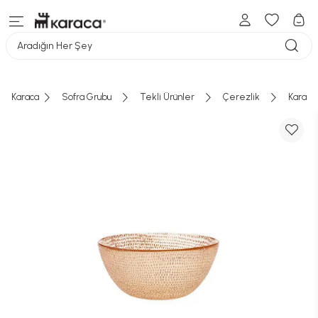
Aradığın Her Şey
Karaca
Sofra Grubu
Tekli Ürünler
Çerezlik
Karaca 