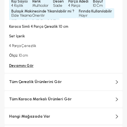
Kişi Sayısı
Renk
Desen
Parça Adedi
Boyut
4 Kişilik
Multicolor
Sade
4 Parça
10 Cm
Bulaşık Makinesinde Yıkanılabilir mi ?
Fırında Kullanılabilir
Elde Yıkama Önerilir
Hayır
Mikrodalgada Kullanılabilir
Hayır
Karaca Simli 4 Parça Çerezlik 10 cm
Set İçerik
4 Parça Çerezlik
Ölçü:
10 cm
Devamını Gör
Tüm Çerezlik Ürünlerini Gör
Tüm Karaca Markalı Ürünleri Gör
Hangi Mağazada Var