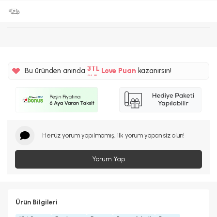
%5
3TL
Bu üründen anında
Love Puan
kazanırsın!
%5
Henüz yorum yapılmamış, ilk yorum yapan siz olun!
Yorum Yap
Ürün Bilgileri