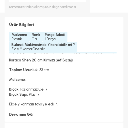
Karaca
üzerinden alınmış ürün değerlendirmesi.
Ürün Bilgileri
Malzeme
Renk
Parça Adedi
Plastik
Gri
1 Parça
Bulaşık Makinesinde Yıkanılabilir mi ?
Elde Yıkama Önerilir
Yedek Parça Temini Yapılır
Garanti Yılı
Bıçak Malzemesi
Hayır
2 Yıl
Performer Çeliği
Karaca Shen 20 cm Kırmızı Şef Bıçağı
Toplam Uzunluk:
33 cm
Malzeme:
Bıçak:
Paslanmaz Çelik
Bıçak Sapı:
Plastik
Elde yıkanması tavsiye edilir.
Devamını Gör