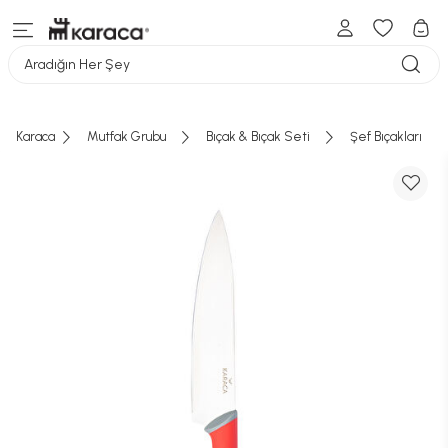
Aradığın Her Şey
Karaca
Mutfak Grubu
Bıçak & Bıçak Seti
Şef Bıçakları