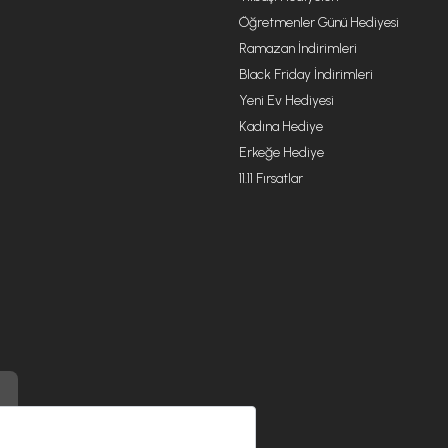
Öğretmenler Günü Hediyesi
Ramazan İndirimleri
Black Friday İndirimleri
Yeni Ev Hediyesi
Kadına Hediye
Erkeğe Hediye
11.11 Fırsatlar
) ile üretilmiştir.