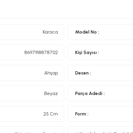
Karaca
Model No :
8697918878702
Kişi Sayısı :
Ahşap
Desen :
Beyaz
Parça Adedi :
25 Cm
Form :