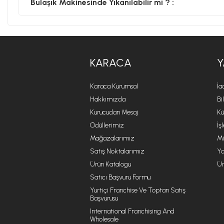
Bulaşık Makinesinde Yıkanılabilir mi ? :
KARACA
Y
Karaca Kurumsal
İa
Hakkımızda
Bi
Kurucudan Mesaj
Kü
Ödüllerimiz
İş
Mağazalarımız
Mi
Satış Noktalarımız
Ya
Ürün Katalogu
Ür
Satıcı Başvuru Formu
Yurtiçi Franchise Ve Toptan Satış
Başvurusu
International Franchising And
Wholesale