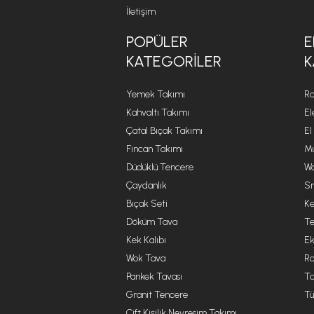
İletişim
POPÜLER
E
KATEGORILER
K
Yemek Takımı
Ro
Kahvaltı Takımı
El
Çatal Bıçak Takımı
El
Fincan Takımı
Mu
Düdüklü Tencere
Wa
Çaydanlık
Sm
Bıçak Seti
Ke
Döküm Tava
Te
Kek Kalıbı
Ek
Wok Tava
R
Pankek Tavası
Ta
Granit Tencere
Tü
Çift Kişilik Nevresim Takımı