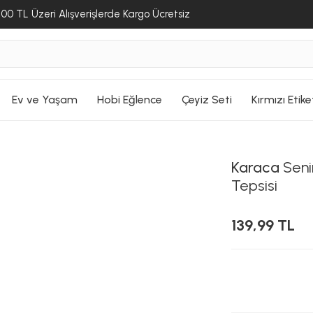
SEPETE GİT
SEPETE GİT
00 TL Üzeri Alışverişlerde Kargo Ücretsiz
Ev ve Yaşam
Hobi Eğlence
Çeyiz Seti
Kırmızı Etike
Karaca
Seni
Tepsisi
139,99 TL