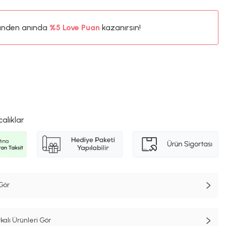
ünden anında
%5
Love Puan
kazanırsın!
7TL
%5
calıklar
Gör
alı Ürünleri Gör