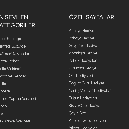
N SEVILEN
ÖZEL SAYFALAR
ATEGORILER
Anneye Hediye
Babaya Hediye
bot Süpürge
Sevgiliye Hediye
ektrikli Süpürge
Arkadaşa Hediye
 Mikseri & Blender
Bebek Hediyeleri
tfak Robotu
Kurumsal Hediye
ffle Makinesi
Ofis Hediyeleri
oothie Blender
Doğum Günü Hediyesi
ttle
Yeni Iş Ve Terfi Hediyeleri
ncere
Düğün Hediyeleri
mek Yapma Makinesi
Kişiye Özel Hediye
ondo
Çeyiz Seti
va
Anneler Günü Hediyesi
rk Kahve Makinesi
Yılbaşı Hediyeleri