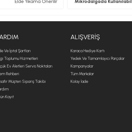
Elde Yıkama Önerilir
Mikrodalgada Kullanılabili
ARDIM
ALIŞVERIŞ
de Ve İptal Şartları
Karaca Hediye Kartı
lgi Toplumu Hizmetleri
Yedek Ve Tamamlayıcı Parçalar
çük Ev Aletleri Servis Noktaları
Kampanyalar
lem Rehberi
Tüm Markalar
safir Müşteri Sipariş Takibi
Kolay İade
rdım
ün Kayıt