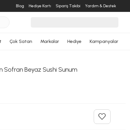
Blog
Hediye Kartı
Sipariş Takibi
Yardım & Destek
t
Çok Satan
Markalar
Hediye
Kampanyalar
n Sofran Beyaz Sushi Sunum