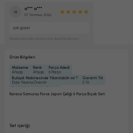
a*** a***
a
07 Temmuz 2026
çok güzel
Karaca
üzerinden alınmış ürün değerlendirmesi.
Ürün Bilgileri
Malzeme
Renk
Parça Adedi
Ahşap
Ahşap
6 Parça
Bulaşık Makinesinde Yıkanılabilir mi ?
Garanti Yılı
Elde Yıkama Önerilir
5 Yıl
Bıçak Malzemesi
Stant
Samuray Çeliği
Stantlı
Karaca Samuray Force Japon Çeliği 6 Parça Bıçak Seti
Set içeriği;