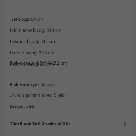
1 şef bıçağı 33,9 cm
1 dilimleme bıçağı 33,8 cm
1 ekmek bıçağı 34,1 cm
1 sebze bıçağı 23,6 cm
Blok ölçüsü:
9,9x8,9x21,2 cm
1 soyma bıçağı 20 cm
Blok materyali:
Ahşap
Ürünün garanti süresi 5 yıldır.
Devamını Gör
Tüm Bıçak Seti Ürünlerini Gör