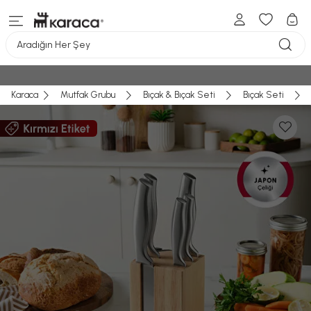
Aradığın Her Şey
Karaca
Mutfak Grubu
Bıçak & Bıçak Seti
Bıçak Seti