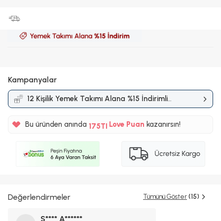
Kampanyalar
12 Kişilik Yemek Takımı Alana %15 İndirimli
Kampanyası
%5
Bu üründen anında
175TL
Love Puan
kazanırsın!
%5
Değerlendirmeler
Tümünü Göster
(15)
S**** A******