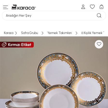
Aradığın Her Şey
Karaca
Sofra Grubu
Yemek Takımları
6 Kişilik Yemek Ta