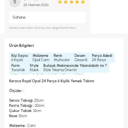
S
25 Haziran 2026
Sahane
Karaca
üzerinden alınmış ürün değerlendirmesi.
Ürün Bilgileri
Kişi Sayısı
Malzeme
Renk
Desen
Parça Adedi
6 Kişilik
Opal Cam
Multicolor
Desenli
24 Parça
Form
Style
Bulaşık Makinesinde Yıkanılabilir mi ?
Yuvarlak
Klasik
Elde Yıkama Önerilir
Mikrodalgada Kullanılabilir
Garanti Yılı
Hayır
2 Yıl
Karaca Royal Opal 24 Parça 6 Kişilik Yemek Takımı
Ölçüler :
Servis Tabağı
:25cm
Pasta Tabağı :
20cm
Çukur Tabak
:21cm
Kase:
15cm
Malzeme :
Cam