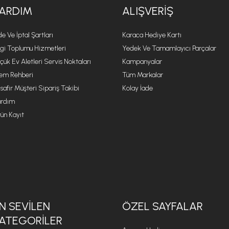
ARDIM
ALIŞVERIŞ
de Ve İptal Şartları
Karaca Hediye Kartı
lgi Toplumu Hizmetleri
Yedek Ve Tamamlayıcı Parçalar
çük Ev Aletleri Servis Noktaları
Kampanyalar
lem Rehberi
Tüm Markalar
safir Müşteri Sipariş Takibi
Kolay İade
rdım
ün Kayıt
N SEVILEN
ÖZEL SAYFALAR
ATEGORILER