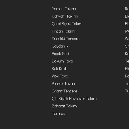
Yemek Takımı
Ro
Kahvaltı Takımı
El
Çatal Bıçak Takımı
El
Fincan Takımı
Mu
Düdüklü Tencere
Wa
Çaydanlık
Sm
Bıçak Seti
Ke
Döküm Tava
Te
Kek Kalıbı
Ek
Wok Tava
R
Pankek Tavası
Ta
Granit Tencere
Tü
Çift Kişilik Nevresim Takımı
Baharat Takımı
Termos