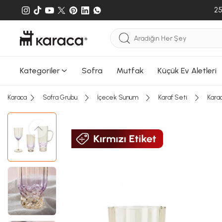
Sepete
25
Sepete e
gönderileb
Kategoriler
Sofra
Mutfak
Küçük Ev Aletleri
Karaca
Sofra Grubu
İçecek Sunum
Karaf Seti
Kara