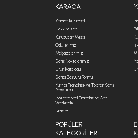
KARACA
Y
Karaca Kurumsal
İa
Hakkımızda
Bi
Kurucudan Mesaj
Kü
Ödüllerimiz
İş
Mağazalarımız
Mi
Satış Noktalarımız
Ya
Ürün Katalogu
Ür
Satıcı Başvuru Formu
Yurtiçi Franchise Ve Toptan Satış
Başvurusu
International Franchising And
Wholesale
İletişim
POPÜLER
E
KATEGORILER
K