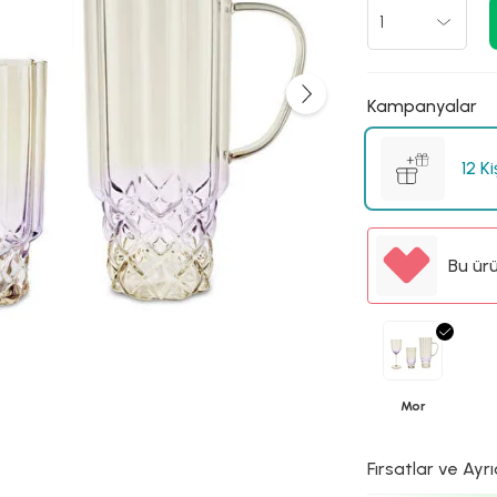
Kampanyalar
12 K
Bu ür
Mor
Fırsatlar ve Ayrı