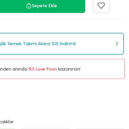
Sepete Ekle
işilik Yemek Takımı Alana %15 İndirimli
%5
ünden anında
Love Puan
kazanırsın!
450TL
%5
calıklar