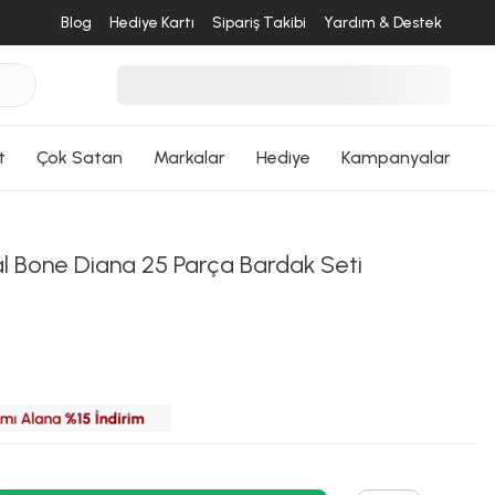
Blog
Hediye Kartı
Sipariş Takibi
Yardım & Destek
desende
ri Dön
t
Çok Satan
Markalar
Hediye
Kampanyalar
l Bone Diana 25 Parça Bardak Seti