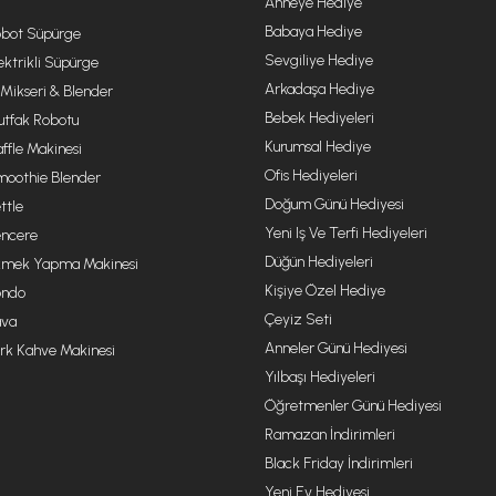
Anneye Hediye
Babaya Hediye
bot Süpürge
Sevgiliye Hediye
ektrikli Süpürge
Arkadaşa Hediye
 Mikseri & Blender
Bebek Hediyeleri
tfak Robotu
Kurumsal Hediye
ffle Makinesi
Ofis Hediyeleri
oothie Blender
Doğum Günü Hediyesi
ttle
Yeni Iş Ve Terfi Hediyeleri
ncere
Düğün Hediyeleri
mek Yapma Makinesi
Kişiye Özel Hediye
ondo
Çeyiz Seti
va
Anneler Günü Hediyesi
rk Kahve Makinesi
Yılbaşı Hediyeleri
Öğretmenler Günü Hediyesi
Ramazan İndirimleri
Black Friday İndirimleri
Yeni Ev Hediyesi