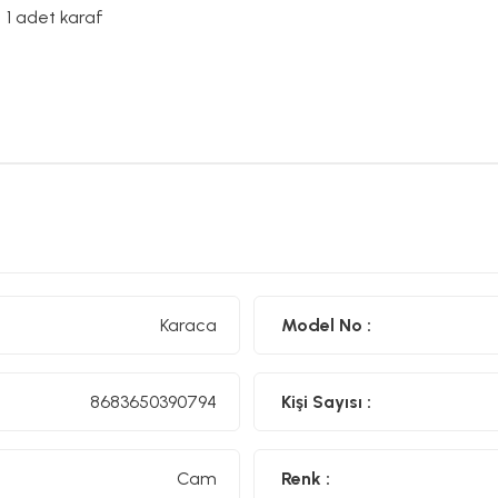
1 adet karaf
Karaca
Model No :
8683650390794
Kişi Sayısı :
Cam
Renk :