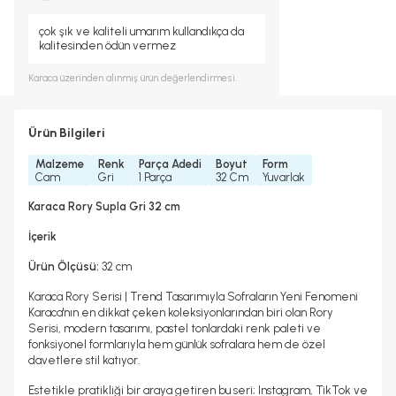
çok şık ve kaliteli umarım kullandıkça da
kalitesinden ödün vermez
Karaca
üzerinden alınmış ürün değerlendirmesi.
Ürün Bilgileri
Malzeme
Renk
Parça Adedi
Boyut
Form
Cam
Gri
1 Parça
32 Cm
Yuvarlak
Karaca Rory Supla Gri 32 cm
İçerik
Ürün Ölçüsü:
32 cm
Karaca Rory Serisi | Trend Tasarımıyla Sofraların Yeni Fenomeni
Karaca'nın en dikkat çeken koleksiyonlarından biri olan Rory
Serisi, modern tasarımı, pastel tonlardaki renk paleti ve
fonksiyonel formlarıyla hem günlük sofralara hem de özel
davetlere stil katıyor.
Estetikle pratikliği bir araya getiren bu seri; Instagram, TikTok ve