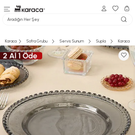
Aradığın Her Şey
Karaca
Sofra Grubu
Servis Sunum
Supla
Karaca H