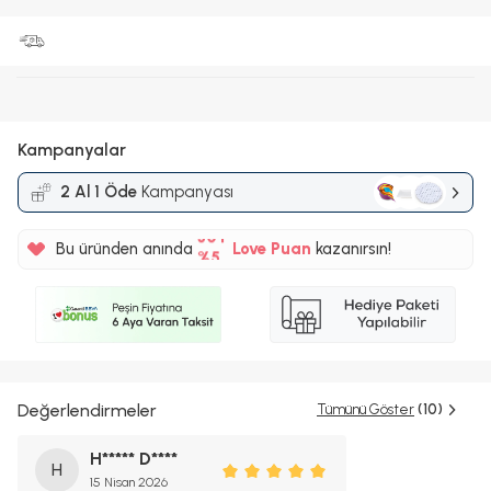
Kampanyalar
2 Al 1 Öde
Kampanyası
%5
30TL
Bu üründen anında
Love Puan
kazanırsın!
%5
Değerlendirmeler
Tümünü Göster
(10)
H***** D****
H
15 Nisan 2026