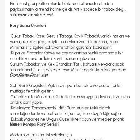
Pinterest gibi platformlarda binlerce kullanıcı tarafından
paylaşılmasıyla trend haline geldi. Artık sadece bir tabak değil,
sofranızın en şık detayı!
Rory Serisi Ürünleri
Çukur Tabak, Kase, Servis Tabağı, Kayık Tabak:Yuvarlak hatları ve
yumuşak renk geçişleriyle sunumlara zarif bir dokunuş katar.
Minimalist çizgiler, sofraya ferah bir görünüm kazandırır.
Kupa ve Fincanlar:Kahve ve çay anlarınıza renkli ama sade bir
estetik kazandırır. İçimi keyifli, sunumu göz alıcı.
Sunum Tabakları ve Kek Standları:Tatlı, kahvaltı veya ara sıcak
sunumlarını bir üst seviyeye taşır. Misafir ağırlarken fark yaratan
Öne Çıkan Özellikler
detaylardan biri olur.
Soft Renk Geçişleri: Açık mavi, pembe, ekru ve pastel tonlar
mutfağa ferahlık getirir.
Yüksek Kalite Malzeme: Gıda ile temasa uygun, dayanıklı ve uzun
ömürlü cam yapısı.
Koleksiyon Tamamlanabilirliği: Tüm ürünler tekli olarak
sunulduğundan kendi sofranızı kişiselleştirme özgürlüğü sağlar.
Bulaşık Makinesine Uygun: Güzellikten ödün vermeden pratik
Neden Karaca Rory Serisi?
kullanım sağlar.
Modern ve minimalist sofralar için