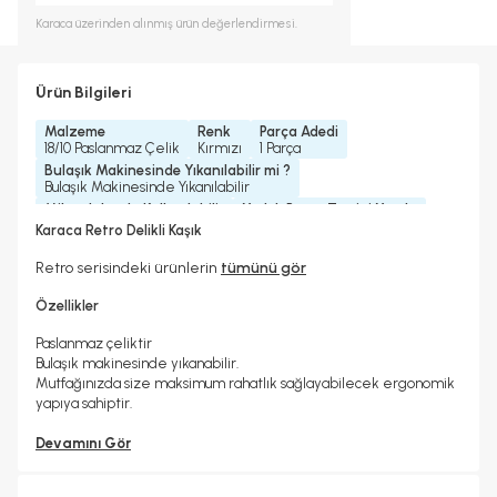
Karaca
üzerinden alınmış ürün değerlendirmesi.
Ürün Bilgileri
Malzeme
Renk
Parça Adedi
18/10 Paslanmaz Çelik
Kırmızı
1 Parça
Bulaşık Makinesinde Yıkanılabilir mi ?
Bulaşık Makinesinde Yıkanılabilir
Mikrodalgada Kullanılabilir
Yedek Parça Temini Yapılır
Hayır
Hayır
Karaca Retro Delikli Kaşık
Stant
Stantsız
Retro serisindeki ürünlerin
tümünü gör
Özellikler
Paslanmaz çeliktir
Bulaşık makinesinde yıkanabilir.
Mutfağınızda size maksimum rahatlık sağlayabilecek ergonomik
yapıya sahiptir.
Devamını Gör