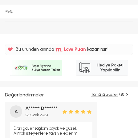
%5
Bu üründen anında
Love Puan
kazanırsın!
1TL
%5
Değerlendirmeler
Tümünü Göster
(8)
A****** D*******
A
25 Ocak 2023
Ürün gayet sağlam büyük ve güzel.
Almak isteyenlere tavsiye ederim