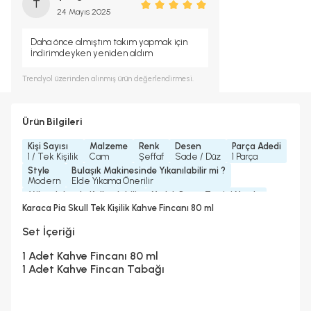
T
24 Mayıs 2025
Daha önce almıştım takım yapmak için
İndirimdeyken yeniden aldım
Trendyol
üzerinden alınmış ürün değerlendirmesi.
Ürün Bilgileri
Kişi Sayısı
Malzeme
Renk
Desen
Parça Adedi
1 / Tek Kişilik
Cam
Şeffaf
Sade / Düz
1 Parça
Style
Bulaşık Makinesinde Yıkanılabilir mi ?
Modern
Elde Yıkama Önerilir
Mikrodalgada Kullanılabilir
Yedek Parça Temini Yapılır
Hayır
Hayır
Karaca Pia Skull Tek Kişilik Kahve Fincanı 80 ml
Bardak/ Fincan Kapasitesi
Standart
Set İçeriği
1 Adet Kahve Fincanı 80 ml
1 Adet Kahve Fincan Tabağı