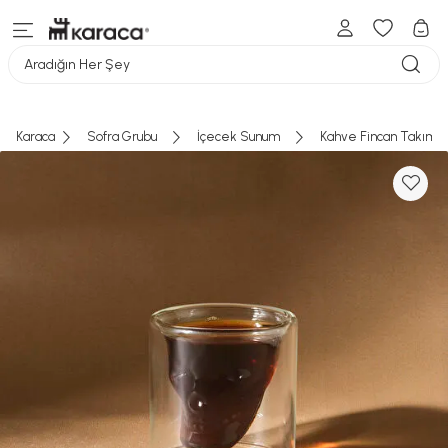
Aradığın Her Şey
Karaca
Sofra Grubu
İçecek Sunum
Kahve Fincan Takımı