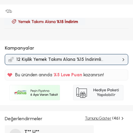
Kampanyalar
12 Kişilik Yemek Takımı Alana %15 İndirimli
Kampanyası
Bu üründen anında
%5
Love Puan
kazanırsın!
8TL
%5
Değerlendirmeler
Tümünü Göster
(46)
T** U**