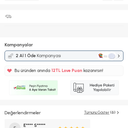
Kampanyalar
2 Al 1 Öde
Kampanyası
%5
Bu üründen anında
12TL
Love Puan
kazanırsın!
%5
Değerlendirmeler
Tümünü Göster
(6)
E**** S*****