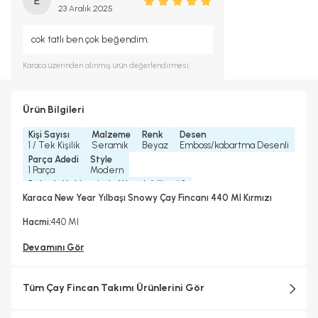
E
23 Aralık 2025
cok tatlı ben çok beğendim.
Karaca
üzerinden alınmış ürün değerlendirmesi.
Ürün Bilgileri
Kişi Sayısı
Malzeme
Renk
Desen
1 / Tek Kişilik
Seramik
Beyaz
Emboss/kabartma Desenli
Parça Adedi
Style
1 Parça
Modern
Bulaşık Makinesinde Yıkanılabilir mi ?
Bulaşık Makinesinde Yıkanılabilir
Karaca New Year Yılbaşı Snowy Çay Fincanı 440 Ml Kırmızı
Mikrodalgada Kullanılabilir
Koleksiyonlar
Hayır
New Year Koleksiyonu
Hacmi:
440 Ml
Devamını Gör
Tüm Çay Fincan Takımı Ürünlerini Gör