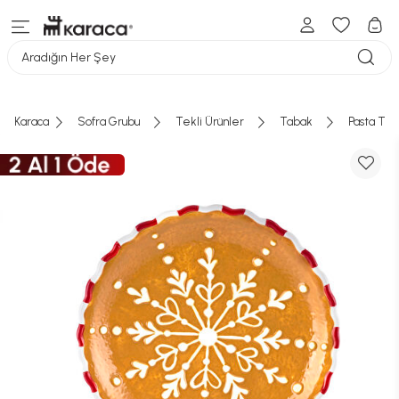
Aradığın Her Şey
Karaca
Sofra Grubu
Tekli Ürünler
Tabak
Pasta Tab