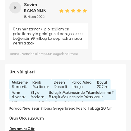
Sevim
S
KARANLIK
18 Nisan 2026
Ürün her zamanki gibi sağlam bir
paketlemeyle geldi güzel ben çoookkkk
beğendim🌹 yılbaşı konsept soframızda
yerini alacak
Karaca
üzerinden alınmış ürün değerlendirmesi.
Ürün Bilgileri
Malzeme
Renk
Desen
Parça Adedi
Boyut
Seramik
Multicolor
Desenli
1 Parça
20 Cm
Form
Style
Bulaşık Makinesinde Yıkanılabilir mi ?
Yuvarlak
Modern
Bulaşık Makinesinde Yıkanılabilir
Mikrodalgada Kullanılabilir
Koleksiyonlar
Hayır
New Year Koleksiyonu
Karaca New Year Yılbaşı Gingerbread Pasta Tabağı 20 Cm
Garanti Yılı
2 Yıl
Ürün Ölçüsü
:20 Cm
Devamını Gör