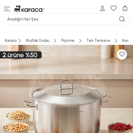
Aradığın Her Şey
Karaca
Mutfak Grubu
Pişirme
Tek Tencere
Karac