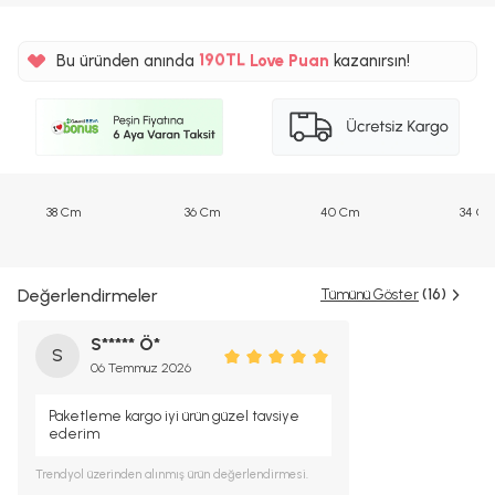
%5
190TL
Bu üründen anında
Love Puan
kazanırsın!
%5
38 Cm
36 Cm
40 Cm
34 C
Değerlendirmeler
Tümünü Göster
(16)
S***** Ö*
S
06 Temmuz 2026
Paketleme kargo iyi ürün güzel tavsiye
ederim
Trendyol
üzerinden alınmış ürün değerlendirmesi.