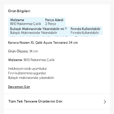
Ürün Bilgileri
Malzeme
Parça Adedi
18/10 Paslanmaz Çelik
2 Parça
Bulaşık Makinesinde Yıkanılabilir mi ?
Fırında Kullanılabilir
Bulaşık Makinesinde Yıkanılabilir
Fırında Kullanılabilir
Mikrodalgada Kullanılabilir
Yedek Parça Temini Yapılır
Hayır
Evet
Karaca Nazen XL Çelik Aşure Tenceresi 34 cm
Garanti Yılı
2 Yıl
Ürün Ölçüsü:
34 cm
Malzeme:
18/10 Paslanmaz Çelik
İndüksiyon ocak uyumludur.
Fırın kullanımına uygundur.
Bulaşık makinesinde yıkanabilir.
Devamını Gör
Tüm Tek Tencere Ürünlerini Gör