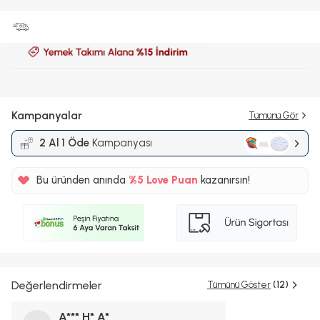
Kampanyalar
Tümünü Gör
2 Al 1 Öde
Kampanyası
Bu üründen anında
%5
Love Puan
kazanırsın!
40TL
%5
Değerlendirmeler
Tümünü Göster
(12)
A*** H* A*