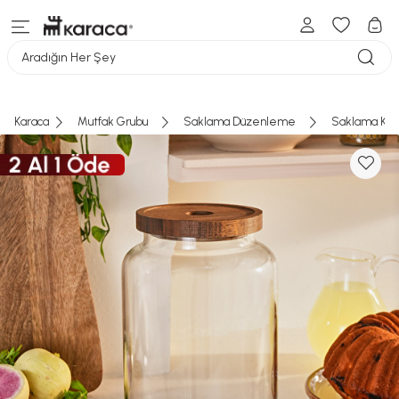
Aradığın Her Şey
Karaca
Mutfak Grubu
Saklama Düzenleme
Saklama Kab