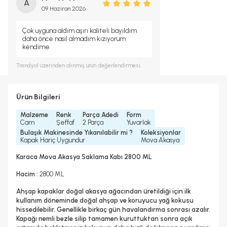
A
09 Haziran 2026
Çok uyguna aldım aşırı kaliteli bayıldım
daha önce nasıl almadım kızıyorum
kendime
Trendyol
üzerinden alınmış ürün değerlendirmesi.
Ürün Bilgileri
Malzeme
Renk
Parça Adedi
Form
Cam
Şeffaf
2 Parça
Yuvarlak
Bulaşık Makinesinde Yıkanılabilir mi ?
Koleksiyonlar
Kapak Hariç Uygundur
Mova Akasya
Karaca Mova Akasya Saklama Kabı 2800 ML
Hacim :
2800 ML
Ahşap kapaklar doğal akasya ağacından üretildiği için ilk
kullanım döneminde doğal ahşap ve koruyucu yağ kokusu
hissedilebilir. Genellikle birkaç gün havalandırma sonrası azalır.
Kapağı nemli bezle silip tamamen kuruttuktan sonra açık