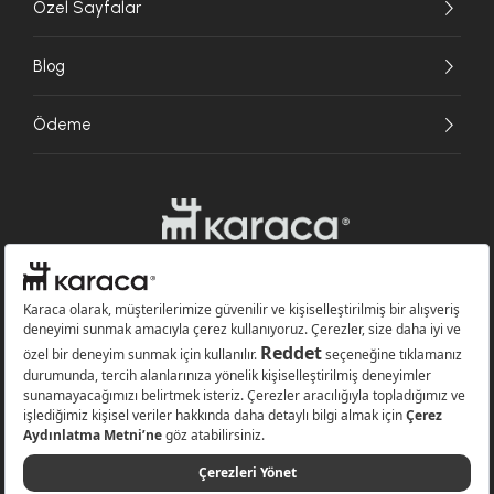
Özel Sayfalar
Blog
Ödeme
Websitesinde kullanılan bazı görseller yapay zekâ (AI) ile üretilmiştir.
Karaca.com © 2026 - Karaca Züccaciye A.Ş. Tüm hakları saklıdır.