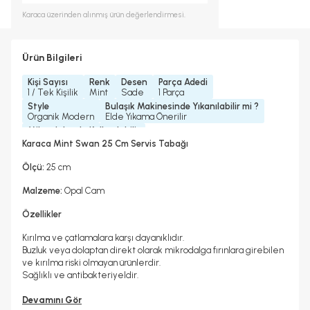
Karaca
üzerinden alınmış ürün değerlendirmesi.
Ürün Bilgileri
Kişi Sayısı
Renk
Desen
Parça Adedi
1 / Tek Kişilik
Mint
Sade
1 Parça
Style
Bulaşık Makinesinde Yıkanılabilir mi ?
Organik Modern
Elde Yıkama Önerilir
Mikrodalgada Kullanılabilir
Hayır
Karaca Mint Swan 25 Cm Servis Tabağı
Ölçü:
25 cm
Malzeme:
Opal Cam
Özellikler
Kırılma ve çatlamalara karşı dayanıklıdır.
Buzluk veya dolaptan direkt olarak mikrodalga fırınlara girebilen
ve kırılma riski olmayan ürünlerdir.
Sağlıklı ve antibakteriyeldir.
Devamını Gör