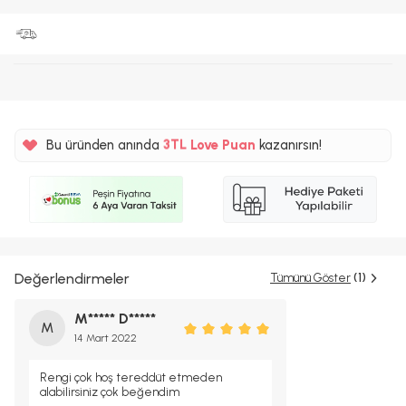
%5
3TL
Bu üründen anında
Love Puan
kazanırsın!
%5
Değerlendirmeler
Tümünü Göster
(1)
M***** D*****
M
14 Mart 2022
Rengi çok hoş tereddüt etmeden
alabilirsiniz çok beğendim