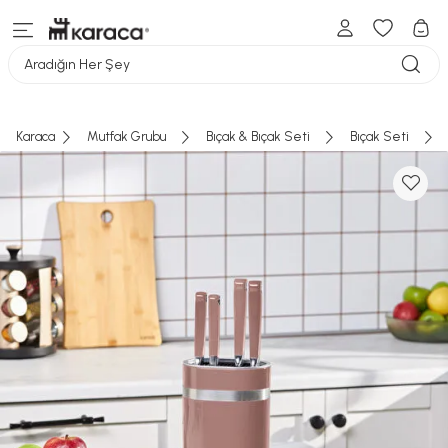
Aradığın Her Şey
Karaca
Mutfak Grubu
Bıçak & Bıçak Seti
Bıçak Seti