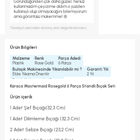
Göründüğünden çok daha güzel, henüz
kullanmadım çeyizime aldım o yüzden
kullanışlı olup olmayacağını bilemiyorum
ama görüntüsü mükemmel 🌼
Trendyol
üzerinden alınmış ürün değerlendirmesi.
Ürün Bilgileri
Malzeme
Renk
Parça Adedi
Plastik
Rose Gold
6 Parça
Bulaşık Makinesinde Yıkanılabilir mi ?
Garanti Yılı
Elde Yıkama Önerilir
2 Yıl
Bıçak Malzemesi
Stant
Performer Çeliği
Stantlı
Karaca Mastermaid Rosegold 6 Parça Standlı Bıçak Seti
Ürün içerik
1 Adet Şef Bıçağı(32,3 Cm)
1 Adet Dilimleme Bıçağı (32,3 Cm)
2 Adet Sebze Bıçağı (23,2 Cm)