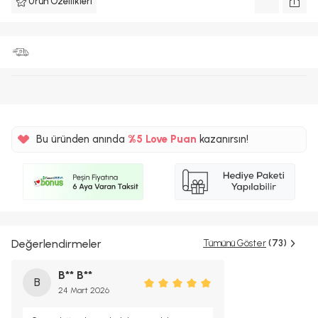
Ürün Özellikleri
Bu üründen anında
%5
Love Puan
kazanırsın!
30TL
%5
Değerlendirmeler
Tümünü Göster
(73)
B** B**
B
24 Mart 2026