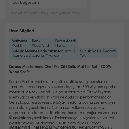
Çok beğendim
Trendyol
üzerinden alınmış ürün değerlendirmesi.
Ürün Bilgileri
Malzeme
Renk
Parça Adedi
Plastik
Wood Craft
1 Parça
Bulaşık Makinesinde Yıkanılabilir mi ?
Sucuk Sosis Aparatı
Hazne ve Aparatlar Yıkanabilir
Yok
İçli Köfte Aparatı
Otomatik Kapanma
Yok
Yok
Karaca Mastermaid Chef Pro Çift Kollu Mutfak Şefi 1500W
Yedek Parça Temini Yapılır
Garanti Yılı
Güç
Wood Craft
Evet
2 Yıl
1500 Watt
Dişli Malzemesi
Gövde Malzemesi
Karıştırıcı Malzemesi
Karaca Mastermaid mutfak şefi sadelikle şıklığı buluşturan
Metal
Plastik
Alüminyum
tasarımı ile mutfağınızın havasını değiştirir. 1500 W yüksek güçlü
Hazne Kapasitesi
Turbo Fonksiyonu
Hız Ayarı
motorunu yüksek verimlilikle çalıştırabilirsiniz. Çift kollu yapısı
5 Lt
Var
6 Kademeli
işlem yaparken daha istikrarlı ve güçlü bir performans sağlar.
Kablo Uzunluğu
Model Özellik
Geniş kapasitesi sayesinde büyük miktarlarda malzemeyi aynı
1, 1 M
Çift Kollu Stand Mikserler
anda işlem yapabilirsiniz. Çok amaçlı kullanımı sayesinde
Hazne Malzemesi
doğrama, rendeleme, dilimleme, karıştırma, yoğurma ve daha
Paslanmaz Çelik
Özellikler
birçok işlemi yapabilirsiniz. Paslanmaz çelik bıçakları ve kaliteli
plastik gövdesi ile dayanıklı ve uzun ömürlü olur. Karaca
Mastermaid Chef Pro 1500W motor gücü ile ideal çırpma,
Mastermaid Chef paketinde birçok farklı aksesuar bulunur. Bu