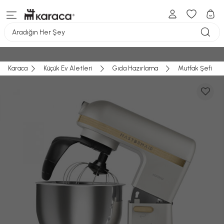
Aradığın Her Şey
Karaca
Küçük Ev Aletleri
Gıda Hazırlama
Mutfak Şefi