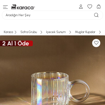
Aradığın Her Şey
Karaca
Sofra Grubu
İçecek Sunum
Muglar Kupalar