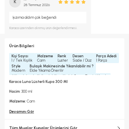
K
28 Temmuz 2026
ķızıma aldım çok beğendi
Karaca
üzerinden alınmış ürün değerlendirmesi.
Ürün Bilgileri
Kişi Sayısı
Malzeme
Renk
Desen
Parça Adedi
1 / Tek Kişilik
Cam
Luster
Sade / Düz
1 Parça
Style
Bulaşık Makinesinde Yıkanılabilir mi ?
Modern
Elde Yıkama Önerilir
Mikrodalgada Kullanılabilir
Yedek Parça Temini Yapılır
Hayır
Hayır
Karaca Luna Lüsterli Kupa 300 Ml
Bardak/ Fincan Kapasitesi
Standart
Hacim
: 300 ml
Malzeme:
Cam
Devamını Gör
Tüm Muglar Kupalar Ürünlerini Gör