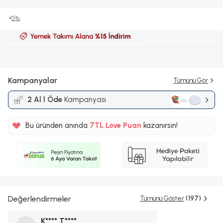
Kampanyalar
Tümünü Gör
2 Al 1 Öde
Kampanyası
%5
7TL
Bu üründen anında
Love Puan
kazanırsın!
%5
Değerlendirmeler
Tümünü Göster
(197)
K**** T****