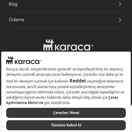
Blog
Ödeme
Websitesinde kullanılan bazı görseller yapay zekâ (AI) ile üretilmiştir.
Karaca.com © 2026 - Karaca Züccaciye A.Ş. Tüm hakları saklıdır.
Sepete Ekle
149,99 TL