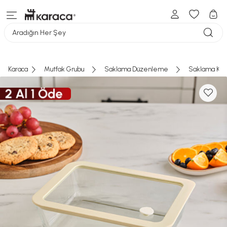
Aradığın Her Şey
Karaca
Mutfak Grubu
Saklama Düzenleme
Saklama Kab