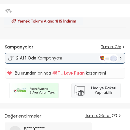
Kampanyalar
Tümünü Gör
2 Al 1 Öde
Kampanyası
%5
Bu üründen anında
45TL
Love Puan
kazanırsın!
%5
Değerlendirmeler
Tümünü Göster
(7)
Ş*** Y*****