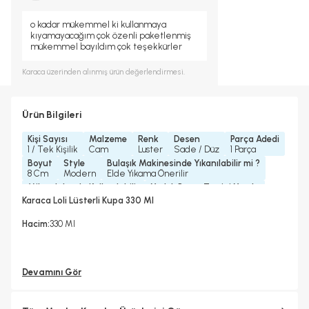
o kadar mükemmel ki kullanmaya
kıyamayacağım çok özenli paketlenmiş
mükemmel bayıldım çok teşekkürler
Karaca
üzerinden alınmış ürün değerlendirmesi.
Ürün Bilgileri
Kişi Sayısı
Malzeme
Renk
Desen
Parça Adedi
1 / Tek Kişilik
Cam
Luster
Sade / Düz
1 Parça
Boyut
Style
Bulaşık Makinesinde Yıkanılabilir mi ?
8 Cm
Modern
Elde Yıkama Önerilir
Mikrodalgada Kullanılabilir
Yedek Parça Temini Yapılır
Hayır
Hayır
Karaca Loli Lüsterli Kupa 330 Ml
Bardak/ Fincan Kapasitesi
Standart
Hacim:
330 Ml
Devamını Gör