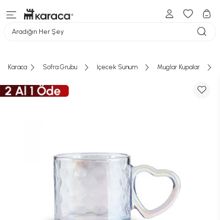
Aradığın Her Şey
Karaca
Sofra Grubu
İçecek Sunum
Muglar Kupalar