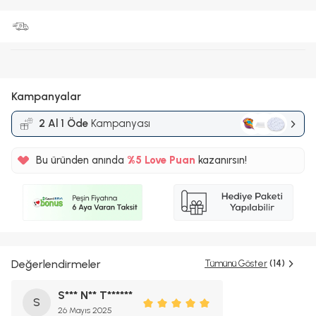
Kampanyalar
2 Al 1 Öde
Kampanyası
Bu üründen anında
%5
Love Puan
kazanırsın!
6TL
%5
Değerlendirmeler
Tümünü Göster
(14)
S*** N** T******
S
26 Mayıs 2025