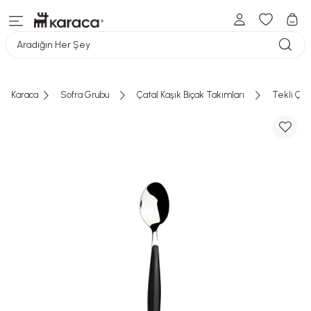
Aradığın Her Şey
Karaca
Sofra Grubu
Çatal Kaşık Bıçak Takımları
Tekli Çata