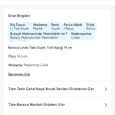
Ürün Bilgileri
Kişi Sayısı
Malzeme
Renk
Parça Adedi
Style
1 / Tek Kişilik
Plastik
Siyah
1 Parça
Retro
Bulaşık Makinesinde Yıkanılabilir mi ?
Koleksiyonlar
Bulaşık Makinesinde Yıkanılabilir
Linda
Garanti Yılı
2 Yıl
Karaca Linda Tekli Siyah Tatlı Kaşığı 14 cm
Ölçü:
14,6 cm
Malzeme:
Paslanmaz Çelik
Devamını Gör
Tüm Tekli Çatal Kaşık Bıçak Serileri Ürünlerini Gör
Tüm Karaca Markalı Ürünleri Gör