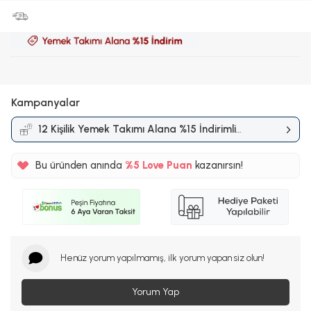
Kampanyalar
12 Kişilik Yemek Takımı Alana %15 İndirimli
Kampanyası
Bu üründen anında
%5
Love Puan
kazanırsın!
2TL
%5
Henüz yorum yapılmamış, ilk yorum yapan siz olun!
Yorum Yap