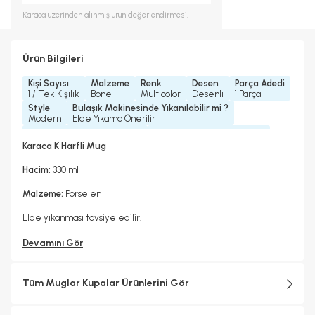
Karaca
üzerinden alınmış ürün değerlendirmesi.
Ürün Bilgileri
Kişi Sayısı
Malzeme
Renk
Desen
Parça Adedi
1 / Tek Kişilik
Bone
Multicolor
Desenli
1 Parça
Style
Bulaşık Makinesinde Yıkanılabilir mi ?
Modern
Elde Yıkama Önerilir
Mikrodalgada Kullanılabilir
Yedek Parça Temini Yapılır
Hayır
Hayır
Karaca K Harfli Mug
Bardak/ Fincan Kapasitesi
Standart
Hacim:
330 ml
Malzeme:
Porselen
Elde yıkanması tavsiye edilir.
Devamını Gör
Tüm Muglar Kupalar Ürünlerini Gör