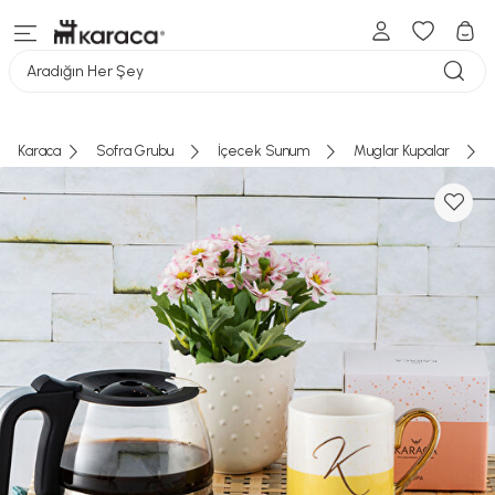
Aradığın Her Şey
Karaca
Sofra Grubu
İçecek Sunum
Muglar Kupalar