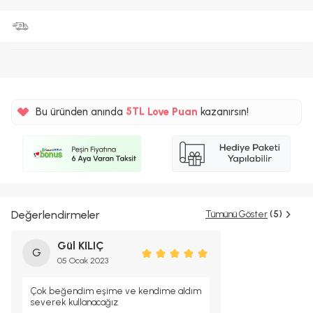
%5
5TL
Bu üründen anında
Love Puan
kazanırsın!
%5
Değerlendirmeler
Tümünü Göster
(5)
Gül KILIÇ
G
05 Ocak 2023
Çok beğendim eşime ve kendime aldım
severek kullanacağız