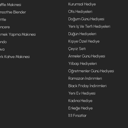
Kurumsal Hediye
ffle Makinesi
Ofis Hediyeleri
oothie Blender
Doğum Günü Hediyesi
ttle
Yeni Iş Ve Terfi Hediyeleri
ncere
Düğün Hediyeleri
mek Yapma Makinesi
Kişiye Özel Hediye
ondo
Çeyiz Seti
va
Anneler Günü Hediyesi
rk Kahve Makinesi
Yılbaşı Hediyeleri
Öğretmenler Günü Hediyesi
Ramazan İndirimleri
Black Friday İndirimleri
Yeni Ev Hediyesi
Kadına Hediye
Erkeğe Hediye
11.11 Fırsatlar