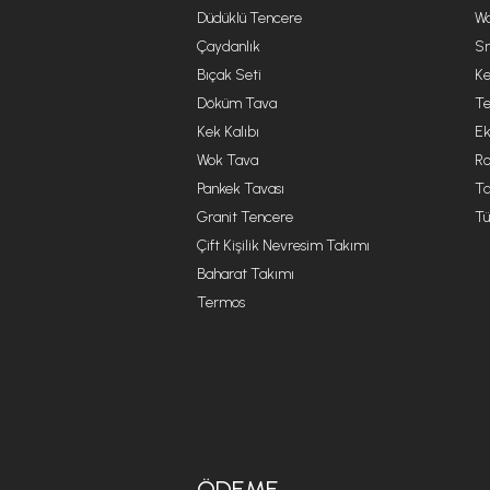
Düdüklü Tencere
Wa
Çaydanlık
Sm
Bıçak Seti
Ke
Döküm Tava
Te
Kek Kalıbı
Ek
Wok Tava
R
Pankek Tavası
Ta
Granit Tencere
Tü
Çift Kişilik Nevresim Takımı
Baharat Takımı
Termos
ÖDEME