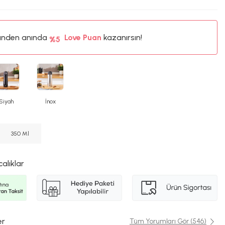
ünden anında
%5
Love Puan
kazanırsın!
17TL
%5
Siyah
İnox
350 Ml
calıklar
er
Tüm Yorumları Gör (546)