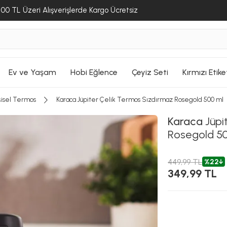
ilir.
Seçtiğiniz ürün sepete eklendi
eklendi
eklendi
00 TL Üzeri Alışverişlerde Kargo Ücretsiz
Sepete Ekle
Ge
ALIŞVERİŞE DEVAM ET
ALIŞVERİŞE DEVAM ET
ALIŞVERİŞE DEVAM ET
SEPETE GİT
SEPETE GİT
SEPETE GİT
Ev ve Yaşam
Hobi Eğlence
Çeyiz Seti
Kırmızı Etike
şisel Termos
Karaca Jüpiter Çelik Termos Sızdırmaz Rosegold 500 ml
Karaca
Jüpi
Rosegold 5
449,99 TL
%22
349,99 TL