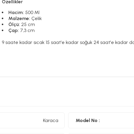
Özellikler
Hacim:
500 Ml
Malzeme:
Çelik
Ölçü:
25 cm
Çap:
7,3 cm
9 saate kadar sıcak 15 saat'e kadar soğuk 24 saat'e kadar da
Karaca
Model No :