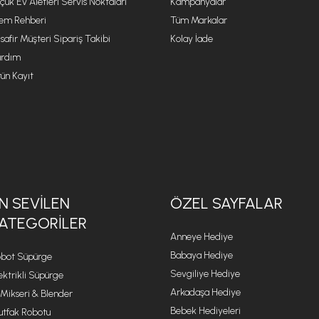
çük Ev Aletleri Servis Noktaları
Kampanyalar
lem Rehberi
Tüm Markalar
safir Müşteri Sipariş Takibi
Kolay İade
rdım
ün Kayıt
N SEVILEN
ÖZEL SAYFALAR
ATEGORILER
Anneye Hediye
Babaya Hediye
bot Süpürge
Sevgiliye Hediye
ektrikli Süpürge
Arkadaşa Hediye
 Mikseri & Blender
Bebek Hediyeleri
tfak Robotu