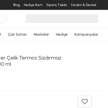
Blog
Hediye Kartı
Sipariş Takibi
Yardım & Destek
ri Dön
t
Çok Satan
Markalar
Hediye
Kampanyalar
ter Çelik Termos Sızdırmaz
00 ml