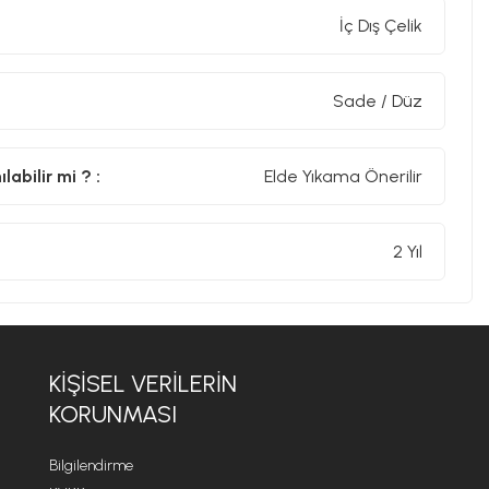
İç Dış Çelik
Sade / Düz
abilir mi ? :
Elde Yıkama Önerilir
2 Yıl
KIŞISEL VERILERIN
KORUNMASI
Bilgilendirme