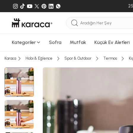
gönderileb
25
Kategoriler
Sofra
Mutfak
Küçük Ev Aletleri
Karaca
Hobi & Eğlence
Spor & Outdoor
Termos
Ki