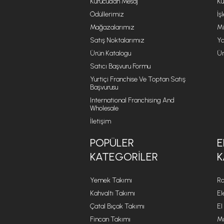
Kurucudan Mesaj
Kü
Ödüllerimiz
İş
Mağazalarımız
Mi
Satış Noktalarımız
Ya
Ürün Katalogu
Ür
Satıcı Başvuru Formu
Yurtiçi Franchise Ve Toptan Satış
Başvurusu
International Franchising And
Wholesale
İletişim
POPÜLER
E
KATEGORILER
K
Yemek Takımı
Ro
Kahvaltı Takımı
El
Çatal Bıçak Takımı
El
Fincan Takımı
Mu