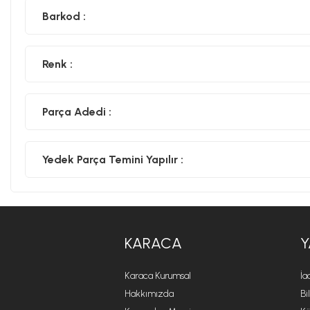
Barkod :
Renk :
Parça Adedi :
Yedek Parça Temini Yapılır :
KARACA
Y
Karaca Kurumsal
İa
Hakkımızda
Bi