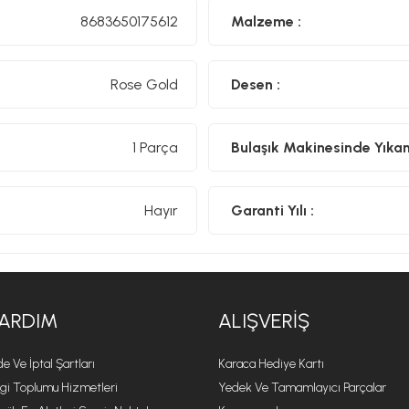
8683650175612
Malzeme :
Rose Gold
Desen :
1 Parça
Bulaşık Makinesinde Yıkanıl
Hayır
Garanti Yılı :
ARDIM
ALIŞVERIŞ
de Ve İptal Şartları
Karaca Hediye Kartı
lgi Toplumu Hizmetleri
Yedek Ve Tamamlayıcı Parçalar