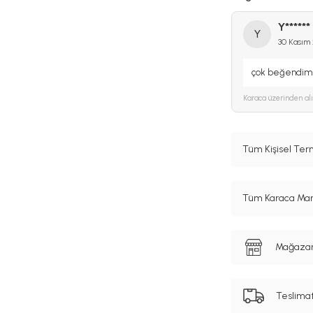
Y******
Y
30 Kasım
çok beğendim
Karaca
üzerinden al
Tüm Kişisel Ter
Tüm Karaca Mark
Mağazanı
Teslima